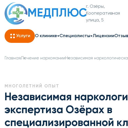
г. Озёры,
МЕДПЛЮС
Кооперативная
улица, 5
Услуги
О клинике
Специалисты
Лицензии
Отзы
Главная
Лечение наркомании
Независимая наркологическа
МНОГОЛЕТНИЙ ОПЫТ
Независимая нарколог
экспертиза Озёрах в
специализированной к