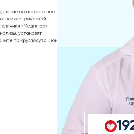
дование на алкогольное
но-психиатрической
й клиники «Медплюс»
нализы, установят
воните по круглосуточному
19