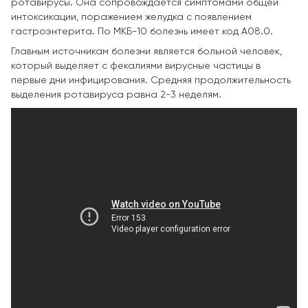
ротавирусы. Она сопровождается симптомами общей
интоксикации, поражением желудка с появлением
гастроэнтерита. По МКБ-10 болезнь имеет код А08.0.
Главным источникам болезни является больной человек,
который выделяет с фекалиями вирусные частицы в
первые дни инфицирования. Средняя продолжительность
выделения ротавируса равна 2-3 неделям.