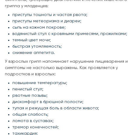
гриппа у младенцев:
приступы тошноты и частая рвота;
приступы метеоризма и диареи;
сыпь на кожном покрове;
водянистый стул с кровяными примесями, прожилками;
темный цвет мочи;
быстрая утомляемость;
снижение аппетита.
У взрослых грипп напоминает нарушение пищеварения и
симптомы не настолько выражены. Как проявляется у
подростков и взрослых:
повышение температуры;
пенистый стул;
рвотные позывы;
дискомфорт в брюшной полости;
тупая и режущая боль в области живота;
общая слабость;
ломота в суставах;
тремор конечностей;
тахикардия;