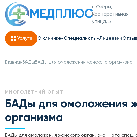
г. Озёры,
МЕДПЛЮС
Кооперативная
улица, 5
Услуги
О клинике
Специалисты
Лицензии
Отзы
Главная
БАДы
БАДы для омоложения женского организма
МНОГОЛЕТНИЙ ОПЫТ
БАДы для омоложения 
организма
БАДы для омоложения женского организма — это спец