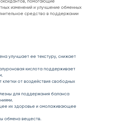
тиоксидантов, помогающие
тных изменений и улучшение обменных
олнительное средство в поддержании
гена улучшает ее текстуру, снижает
Гиалуроновая кислота поддерживает
м.
ет клетки от воздействия свободных
олезны для поддержания баланса
ниями.
ющее их здоровье и омолаживающее
сы обмена веществ.