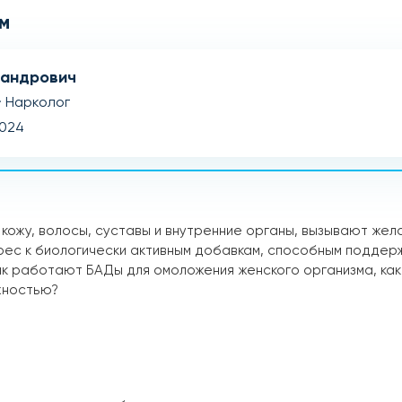
м
сандрович
· Нарколог
2024
кожу, волосы, суставы и внутренние органы, вызывают жел
рес к биологически активным добавкам, способным поддер
к работают БАДы для омоложения женского организма, каки
жностью?