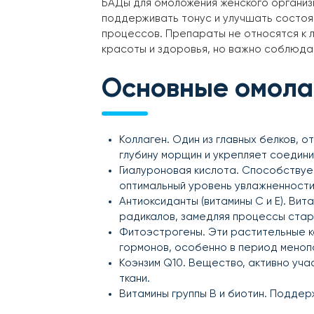
БАДы для омоложения женского организ
поддерживать тонус и улучшать состоя
процессов. Препараты не относятся к 
красоты и здоровья, но важно соблюда
Основные омол
Коллаген. Один из главных белков, 
глубину морщин и укрепляет соедини
Гиалуроновая кислота. Способствует
оптимальный уровень увлажненности,
Антиоксиданты (витамины C и E). Вит
радикалов, замедляя процессы стар
Фитоэстрогены. Эти растительные к
гормонов, особенно в период менопа
Коэнзим Q10. Вещество, активно у
ткани.
Витамины группы B и биотин. Поддер