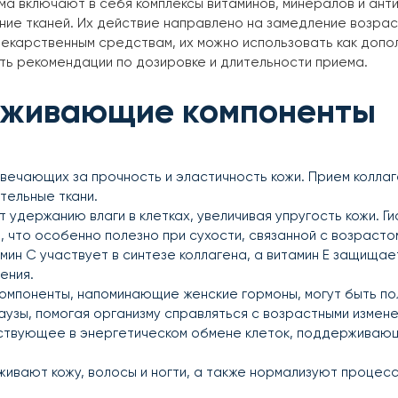
ма включают в себя комплексы витаминов, минералов и ан
ние тканей. Их действие направлено на замедление возрас
лекарственным средствам, их можно использовать как доп
ть рекомендации по дозировке и длительности приема.
аживающие компоненты
отвечающих за прочность и эластичность кожи. Прием колла
тельные ткани.
 удержанию влаги в клетках, увеличивая упругость кожи. 
 что особенно полезно при сухости, связанной с возрасто
амин C участвует в синтезе коллагена, а витамин E защища
ения.
омпоненты, напоминающие женские гормоны, могут быть п
узы, помогая организму справляться с возрастными измене
частвующее в энергетическом обмене клеток, поддержива
живают кожу, волосы и ногти, а также нормализуют процес