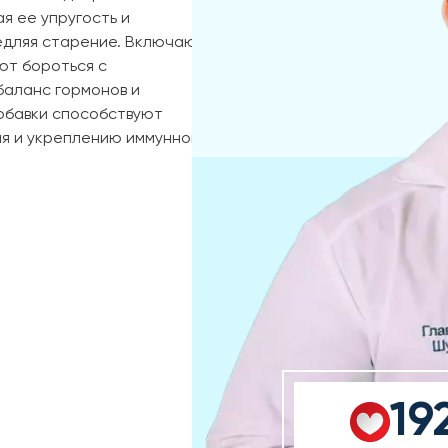
я ее упругость и
едляя старение. Включают
ют бороться с
баланс гормонов и
обавки способствуют
я и укреплению иммунной
19