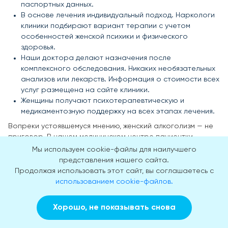
паспортных данных.
В основе лечения индивидуальный подход. Наркологи
клиники подбирают вариант терапии с учетом
особенностей женской психики и физического
здоровья.
Наши доктора делают назначения после
комплексного обследования. Никаких необязательных
анализов или лекарств. Информация о стоимости всех
услуг размещена на сайте клиники.
Женщины получают психотерапевтическую и
медикаментозную поддержку на всех этапах лечения.
Вопреки устоявшемуся мнению, женский алкоголизм — не
приговор. В нашем медицинском центре пациентки
получают качественное лечение на основе современных
Мы используем cookie-файлы для наилучшего
методик и препаратов. Опытные специалисты делают все,
представления нашего сайта.
чтобы устранить причины болезни и вернуть зависимую к
Продолжая использовать этот сайт, вы соглашаетесь с
здоровой, трезвой жизни. Если среди ваших друзей и
использованием cookie-файлов.
Полезные курсы
близких есть женщины с алкогольной зависимостью –
звоните по телефонам клиники и записывайтесь на
Хорошо, не показывать снова
консультацию.
Заказать звонок
Вызвать врача на дом