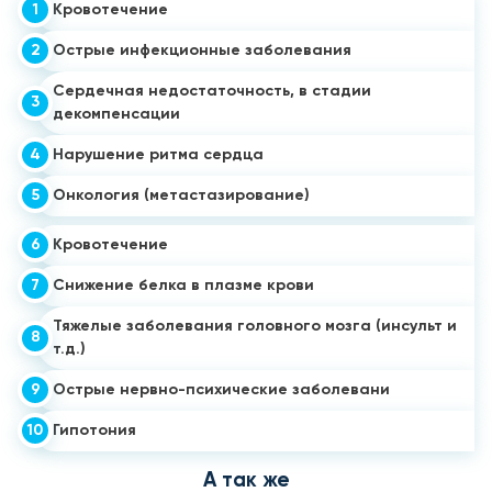
1
Кровотечение
2
Острые инфекционные заболевания
Сердечная недостаточность, в стадии
3
декомпенсации
4
Нарушение ритма сердца
5
Онкология (метастазирование)
6
Кровотечение
7
Снижение белка в плазме крови
Тяжелые заболевания головного мозга (инсульт и
8
т.д.)
9
Острые нервно-психические заболевани
10
Гипотония
А так же