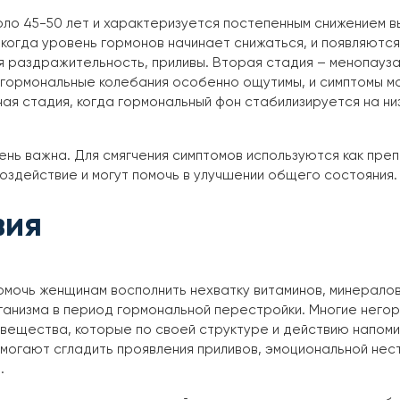
оло 45-50 лет и характеризуется постепенным снижением 
когда уровень гормонов начинает снижаться, и появляются
 раздражительность, приливы. Вторая стадия – менопауз
 гормональные колебания особенно ощутимы, и симптомы мо
ая стадия, когда гормональный фон стабилизируется на ни
нь важна. Для смягчения симптомов используются как преп
оздействие и могут помочь в улучшении общего состояния.
вия
омочь женщинам восполнить нехватку витаминов, минерало
анизма в период гормональной перестройки. Многие негор
вещества, которые по своей структуре и действию напом
могают сгладить проявления приливов, эмоциональной нест
.