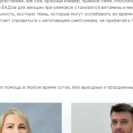
астениях, как соя, красный клевер, льняное семя, способ
 БАДов для женщин при климаксе становятся витамины и 
ность, костную ткань, которые могут ослабевать во время
ает справиться с негативными симптомами, не прибегая к 
 помощь в любое время суток, без выходных и праздничны