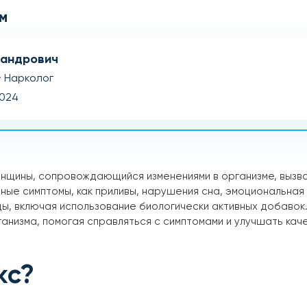
м
сандрович
· Нарколог
2024
енщины, сопровождающийся изменениями в организме, вызв
ные симптомы, как приливы, нарушения сна, эмоциональная
, включая использование биологически активных добавок.
анизма, помогая справляться с симптомами и улучшать кач
кс?