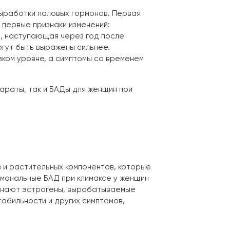
выработки половых гормонов. Первая
 первые признаки изменений:
а, наступающая через год после
гут быть выражены сильнее.
зком уровне, а симптомы со временем
араты, так и БАДы для женщин при
в и растительных компонентов, которые
мональные БАД при климаксе у женщин
инают эстрогены, вырабатываемые
абильности и других симптомов,