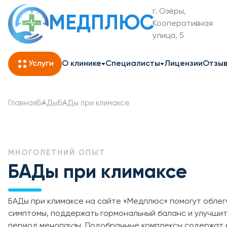
г. Озёры,
МЕДПЛЮС
Кооперативная
улица, 5
Услуги
О клинике
Специалисты
Лицензии
Отзы
Главная
БАДы
БАДы при климаксе
МНОГОЛЕТНИЙ ОПЫТ
БАДы при климаксе
БАДы при климаксе на сайте «Медплюс» помогут облег
симптомы, поддержать гормональный баланс и улучшит
период менопаузы. Подобранные комплексы содержат 