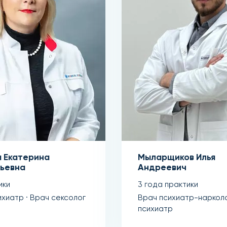
 Екатерина
Мыларщиков Илья
ьевна
Андреевич
ики
3 года практики
ихиатр · Врач сексолог
Врач психиатр-нарколо
психиатр