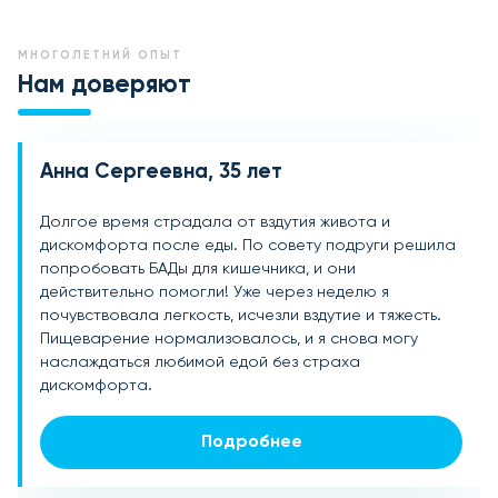
МНОГОЛЕТНИЙ ОПЫТ
Нам доверяют
Анна Сергеевна, 35 лет
Игорь Михайлович, 42 года
Марина Викторовна, 29 лет
Долгое время страдала от вздутия живота и
После курса антибиотиков начались проблемы с
Постоянные стрессы и нерегулярное питание сильно
дискомфорта после еды. По совету подруги решила
кишечником: вздутие, расстройства и тяжесть. Решил
отразились на работе кишечника. Начала
попробовать БАДы для кишечника, и они
попробовать БАДы для кишечника, и они отлично
принимать БАДы для кишечника, и это стало
действительно помогли! Уже через неделю я
помогли восстановиться! Через пару недель я уже
настоящим спасением! Пропали вздутие и
почувствовала легкость, исчезли вздутие и тяжесть.
забыл о проблемах, нормализовался стул, а общее
дискомфорт, улучшилось пищеварение. Сейчас я
Пищеварение нормализовалось, и я снова могу
самочувствие стало намного лучше. Отличный
чувствую себя значительно легче и энергичнее.
наслаждаться любимой едой без страха
продукт!
дискомфорта.
Подробнее
Подробнее
Подробнее