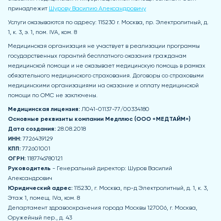
принадлежит
Шурову Василию Александровичу
Услуги оказываются по адресу: 115230 r. Москва, пр. Электролитный, д.
1, к. 3, э. 1, пом. IVA, ком. 8
Медицинская организация не участвует в реализации программы
государственных гарантий бесплатного оказания гражданам
медицинской помощи и не оказывает медицинскую помощь в рамках
обязательного медицинского страхования. Договоры со страховыми
медицинскими организациями на оказание и оплату медицинской
помощи по ОМС не заключены.
Медицинская лицензия:
Л041-01137-77/00334180
Основные реквизиты компании Медпл
юс (ООО «МЕДТАЙМ»)
Дата создания:
28.08.2018
ИНН:
7726439129
КПП:
772601001
ОГРН:
1187746780121
Руководитель
- Генеральный директор: Шуров Василий
Александрович
Юридический адрес:
115230, г. Москва, пр-д Электролитный, д. 1, к. 3,
Этаж 1, помещ. IVа, ком. 8
Департамент здравоохранения города Москвы 127006, г. Москва,
Оружейный пер., д. 43