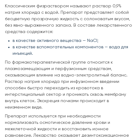
Классическим физраствором называют раствор 0,9%
натрия хлорида с водой. Препарат представляет собой
бесцветную прозрачную жидкость с солоноватым вкусом,
без явно-выраженного запаха. В составе лекарственного
средства содержится:
в качестве активного вещества — NaCl;
в качестве вспомогательных компонентов — вода для
инъекций.
По фармакотерапевтической группе относится к
плазмозамещающим и перфузионным средствам,
оказывающим влияние на водно-электролитный баланс.
Раствор натрия хлорида при инфузионном введении
способен быстро переходить из кровотока в
интерстициальный сектор и проникать сквозь мембрану
внутрь клеток. Экскреция почками происходит в
неизменном виде.
Препарат используется при необходимости
нормализовать осмотическое давление крови и
межклеточной жидкости и восстановить ионное
равновесие. Лекарство оказывает дезинтоксикационное