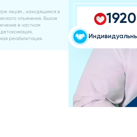
ре лицам , находящимся в
1920
ческого опьянения. Вызов
лечение в частном
Довольных клие
детоксикация,
Индивидуальны
кая реабилитация.