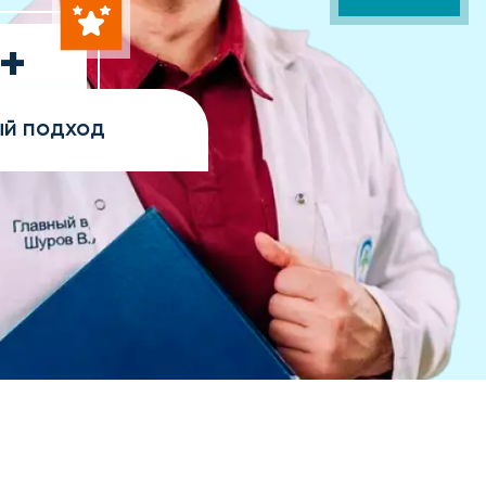
+
нтов
й подход