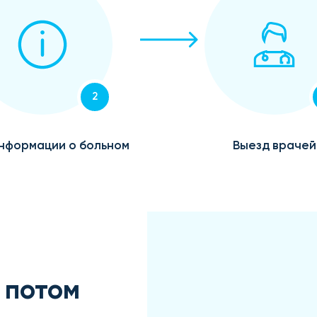
2
нформации о больном
Выезд врачей
 потом