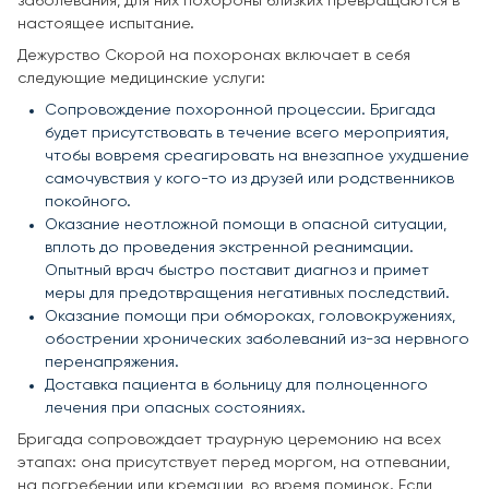
заболевания, для них похороны близких превращаются в
настоящее испытание.
Дежурство Скорой на похоронах включает в себя
следующие медицинские услуги:
Сопровождение похоронной процессии. Бригада
будет присутствовать в течение всего мероприятия,
чтобы вовремя среагировать на внезапное ухудшение
самочувствия у кого-то из друзей или родственников
покойного.
Оказание неотложной помощи в опасной ситуации,
вплоть до проведения экстренной реанимации.
Опытный врач быстро поставит диагноз и примет
меры для предотвращения негативных последствий.
Оказание помощи при обмороках, головокружениях,
обострении хронических заболеваний из-за нервного
перенапряжения.
Доставка пациента в больницу для полноценного
лечения при опасных состояниях.
Бригада сопровождает траурную церемонию на всех
этапах: она присутствует перед моргом, на отпевании,
на погребении или кремации, во время поминок. Если