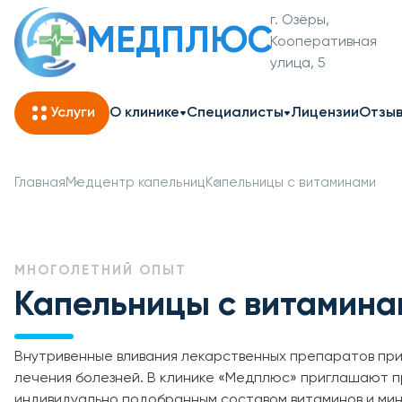
г. Озёры,
МЕДПЛЮС
Кооперативная
улица, 5
Услуги
О клинике
Специалисты
Лицензии
Отзы
Главная
Медцентр капельниц
Капельницы с витаминами
МНОГОЛЕТНИЙ ОПЫТ
Капельницы с витамина
Внутривенные вливания лекарственных препаратов при
лечения болезней. В клинике «Медплюс» приглашают п
индивидуально подобранным составом витаминов и ми