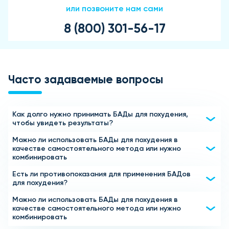
или позвоните нам сами
8 (800) 301-56-17
Часто задаваемые вопросы
Как долго нужно принимать БАДы для похудения,
чтобы увидеть результаты?
Можно ли использовать БАДы для похудения в
Первые результаты могут быть заметны уже через 1-2
качестве самостоятельного метода или нужно
недели регулярного приема. Однако для устойчивого
комбинировать
эффекта рекомендуется курс от 1 до 3 месяцев, в
зависимости от целей и особенностей организма. Для
Есть ли противопоказания для применения БАДов
БАДы для похудения являются отличным дополнением к
для похудения?
максимального эффекта стоит сочетать прием с
правильному питанию и физической активности, но для
правильным питанием и физической активностью.
достижения оптимальных результатов их рекомендуется
Можно ли использовать БАДы для похудения в
БАДы для похудения обычно безопасны для большинства
использовать в комплексе с диетой и тренировками.
качестве самостоятельного метода или нужно
людей, однако перед началом курса рекомендуется
комбинировать
Такой подход ускорит процесс снижения веса и
проконсультироваться с врачом, особенно если у вас
поддержит здоровье.