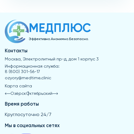
есть хронические заболевания или вы принимаете
БАДы для похудения являются отличным дополнением к
другие препараты. Также важно следовать
правильному питанию и физической активности, но для
рекомендациям по дозировке и не превышать
достижения оптимальных результатов их рекомендуется
указанную норму.
использовать в комплексе с диетой и тренировками.
МЕДПЛЮС
Такой подход ускорит процесс снижения веса и
поддержит здоровье.
Эффективно.Анонимно.Безопасно.
Контакты
Москва, Электролитный пр-д, дом 1 корпус 3
Информационная служба:
8 (800) 301-56-17
ozyory@medtime.clinic
Карта сайта
Озёрск
Октябрьский
Время работы
Круглосуточно 24/7
Мы в социальных сетях