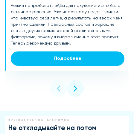
Решил попробовать БАДы для похудения, и это было
Долго искала что-то эффективное для поддержания
Эти БАДы — настоящая находка для тех, кто хочет
отличное решение! Уже через пару недель заметил,
веса после 40 лет. БАДы для похудения
поддерживать свой вес в норме. Я заметила, что
что чувствую себя легче, а результаты на весах меня
действительно работают! За месяц ушло несколько
даже после тяжелых дней и сдержанных тренировок,
приятно удивили. Прекрасный состав и хорошие
килограммов без особых усилий. У меня больше
они помогают ускорить обмен веществ. Уходит не
отзывы других пользователей стали основными
энергии, и фигура стала подтянутой. Очень
только вес, но и появляется легкость в теле.
факторами, почему я выбрал именно этот продукт.
довольна результатом!
Рекомендую всем
Теперь рекомендую друзьям!
Подробнее
Подробнее
Подробнее
КРУГЛОСУТОЧНО, АНОНИМНО
Не откладывайте на потом