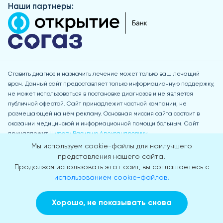
Наши партнеры:
Ставить диагноз и назначить лечение может только ваш лечащий
врач. Данный сайт предоставляет только информационную поддержку,
не может использоваться в постановке диагнозов и не является
публичной офертой. Сайт принадлежит частной компании, не
размещающей на нём рекламу. Основная миссия сайта состоит в
оказании медицинской и информационной помощи больным. Сайт
принадлежит
Шурову Василию Александровичу
Мы используем cookie-файлы для наилучшего
Услуги оказываются по адресу: 115230 r. Москва, пр. Электролитный, д.
представления нашего сайта.
1, к. 3, э. 1, пом. IVA, ком. 8
Продолжая использовать этот сайт, вы соглашаетесь с
Медицинская организация не участвует в реализации программы
использованием cookie-файлов.
государственных гарантий бесплатного оказания гражданам
медицинской помощи и не оказывает медицинскую помощь в рамках
обязательного медицинского страхования. Договоры со страховыми
Хорошо, не показывать снова
Заказать звонок
Вызвать врача на дом
медицинскими организациями на оказание и оплату медицинской
помощи по ОМС не заключены.