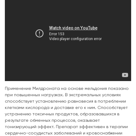
Применение Милдроната на основе мельдония показано
при повышенных нагрузках. В экстремальных условиях
способствует установлению равновесия в потреблении
клетками кислорода и доставке его к ним. Способствует
устранению токсичных продуктов, образовавшихся в
результате обменных процессов, оказывает
тонизирующий эффект. Препарат эффективен в терапии
сердечно-сосудистых заболеваний и кровоснабжении