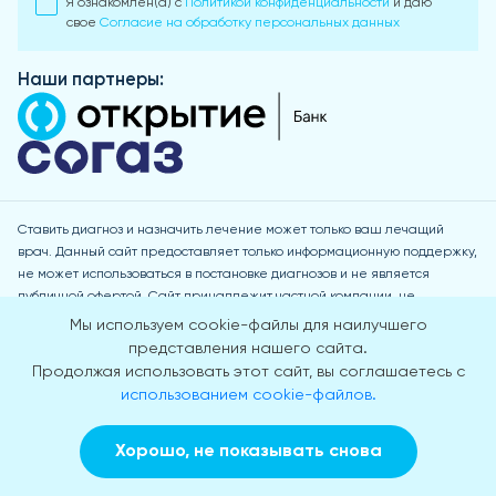
Я ознакомлен(а) с
Политикой конфиденциальности
и даю
свое
Согласие на обработку персональных данных
Наши партнеры:
Ставить диагноз и назначить лечение может только ваш лечащий
врач. Данный сайт предоставляет только информационную поддержку,
не может использоваться в постановке диагнозов и не является
публичной офертой. Сайт принадлежит частной компании, не
размещающей на нём рекламу. Основная миссия сайта состоит в
Мы используем cookie-файлы для наилучшего
оказании медицинской и информационной помощи больным. Сайт
представления нашего сайта.
принадлежит
Шурову Василию Александровичу
Продолжая использовать этот сайт, вы соглашаетесь с
Услуги оказываются по адресу: 115230 r. Москва, пр. Электролитный, д.
использованием cookie-файлов.
1, к. 3, э. 1, пом. IVA, ком. 8
Медицинская организация не участвует в реализации программы
Хорошо, не показывать снова
Заказать звонок
Вызвать врача на дом
государственных гарантий бесплатного оказания гражданам
медицинской помощи и не оказывает медицинскую помощь в рамках