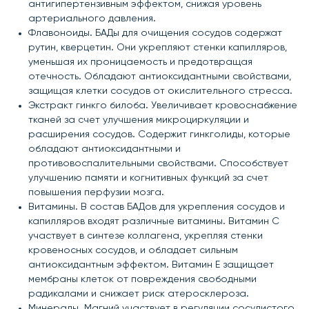
антигипертензивным эффектом, снижая уровень
артериального давления.
Флавоноиды. БАДы для очищения сосудов содержат
рутин, кверцетин. Они укрепляют стенки капилляров,
уменьшая их проницаемость и предотвращая
отечность. Обладают антиоксидантными свойствами,
защищая клетки сосудов от окислительного стресса.
Экстракт гинкго билоба. Увеличивает кровоснабжение
тканей за счет улучшения микроциркуляции и
расширения сосудов. Содержит гинкголиды, которые
обладают антиоксидантными и
противовоспалительными свойствами. Способствует
улучшению памяти и когнитивных функций за счет
повышения перфузии мозга.
Витамины. В состав БАДов для укрепления сосудов и
капилляров входят различные витамины. Витамин C
участвует в синтезе коллагена, укрепляя стенки
кровеносных сосудов, и обладает сильным
антиоксидантным эффектом. Витамин E защищает
мембраны клеток от повреждения свободными
радикалами и снижает риск атеросклероза.
Минералы. Магний участвует в регуляции сосудистого