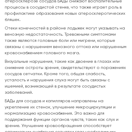
атеросклерозе сосудов БАДы снижают воспалительные
процессы в сосудистой стенке, что также играет роль в
профилактике образования новых атеросклеротических
бляшек.
Отеки конечностей в районе лодыжек могут указывать на
венозную недостаточность. Тревожными симптомами
также являются головные боли или мигрени, которые
связаны с нарушением венозного оттока или нарушенным
кровоснабжением головного мозга.
Визуальные нарушения, такие как двоение в глазах или
снижение остроты зрения, свидетельствуют о поражениях
сосудов сетчатки. Кроме того, общая слабость,
усталость и нарушения слуха могут быть связаны с
ишемией, возникающей в результате сосудистых
заболеваний.
БАДы для сосудов и капилляров направлены на
укрепление их стенок, улучшение микроциркуляции и
нормализацию кровоснабжения. Это важно для
поддержания функции органов чувств, таких как слух и
зрение. Улучшение кровообращения способствует
оптимизации снабжения сетчатки глаз необходимыми