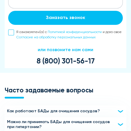
Заказать звонок
Я ознакомлен(а) с
Политикой конфиденциальности
и даю свое
Согласие на обработку персональных данных
или позвоните нам сами
8 (800) 301-56-17
Часто задаваемые вопросы
Как работают БАДы для очищения сосудов?
Можно ли принимать БАДы для очищения сосудов
БАДы для очищения сосудов содержат компоненты,
при гипертонии?
такие как омега-3 жирные кислоты, антиоксиданты,