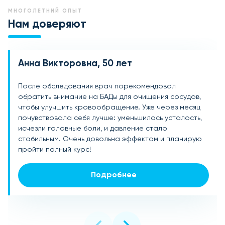
МНОГОЛЕТНИЙ ОПЫТ
Нам доверяют
Анна Викторовна, 50 лет
Михаил Александрович, 47 лет
Екатерина Сергеевна, 60 лет
После обследования врач порекомендовал
Занимаюсь спортом, и врач посоветовал
Долгое время беспокоили скачки давления и тяжесть
обратить внимание на БАДы для очищения сосудов,
поддерживать здоровье сосудов с помощью БАДов
в ногах. Решила попробовать БАДы для очищения
чтобы улучшить кровообращение. Уже через месяц
для очищения сосудов. Результат превзошел
сосудов по совету подруги. Уже через несколько
почувствовала себя лучше: уменьшилась усталость,
ожидания: повысилась выносливость,
недель ушла отечность, давление стало стабильным,
исчезли головные боли, и давление стало
нормализовался пульс, улучшилось общее
появилась легкость. Это отличное средство для
стабильным. Очень довольна эффектом и планирую
самочувствие. Рекомендую всем, кто заботится о
поддержки здоровья сосудов, буду заказывать снова!
пройти полный курс!
своем здоровье.
Подробнее
Подробнее
Подробнее