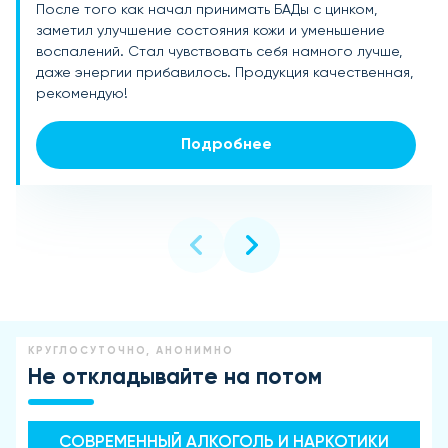
После того как начал принимать БАДы с цинком,
Цинк — это то, что мне было нужно для поддержания
Использую БАДы с цинком для поддержания здоровья
Цинк в составе этих БАДов помог мне значительно
заметил улучшение состояния кожи и уменьшение
иммунитета, особенно в сезон простуд. С момента
кожи. Проблемы с акне стали реже беспокоить, а
улучшить состояние волос и ногтей. Они стали
воспалений. Стал чувствовать себя намного лучше,
начала приема этих БАДов, простуды обошли меня
сама кожа заметно улучшилась. Однозначно буду
крепче и не ломаются. Очень довольна эффектом,
даже энергии прибавилось. Продукция качественная,
стороной. Очень довольна результатом.
продолжать использовать.
спасибо производителю!
рекомендую!
Подробнее
Подробнее
Подробнее
Подробнее
КРУГЛОСУТОЧНО, АНОНИМНО
Не откладывайте на потом
СОВРЕМЕННЫЙ АЛКОГОЛЬ И НАРКОТИКИ