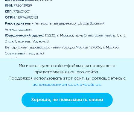
ИНН:
7726439129
КПП:
772601001
ОГРН:
1187746780121
Руководитель
- Генеральный директор: Шуров Василий
Александрович
Юридический адрес:
115230, г. Москва, пр-д Электролитный, д. 1, к. 3,
Этаж 1, помещ. IVа, ком. 8
Департамент здравоохранения города Москвы 127006, г. Москва,
Оружейный пер., д. 43
+7 (495) 777-77-77
zdrav@mos.ru
Мы используем cookie-файлы для наилучшего
Пн-Чт: 8:00-17:00 Пт: 8:00-15:45 Обед: 12:30-13:15 Сб, Вс - выходные дни
представления нашего сайта.
Продолжая использовать этот сайт, вы соглашаетесь с
Приемная Департамента здравоохранения города Москвы
использованием cookie-файлов.
г. Москва, 2-й Щемиловский пер., д. 4А
Пн-Чт: 9:00-18:00 Пт: 9:00-16:45 Обед: 13:30-14:30 Сб, Вс - выходные дни
Хорошо, не показывать снова
© 2018-2026
Заказать звонок
Вызвать врача на дом