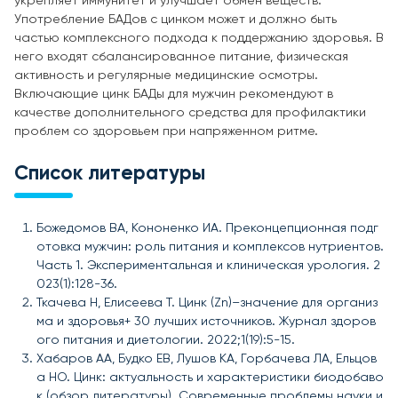
укрепляет иммунитет и улучшает обмен веществ.
Употребление БАДов с цинком может и должно быть
частью комплексного подхода к поддержанию здоровья. В
него входят сбалансированное питание, физическая
активность и регулярные медицинские осмотры.
Включающие цинк БАДы для мужчин рекомендуют в
качестве дополнительного средства для профилактики
проблем со здоровьем при напряженном ритме.
Список литературы
Божедомов ВА, Кононенко ИА. Преконцепционная подг
отовка мужчин: роль питания и комплексов нутриентов.
Часть 1. Экспериментальная и клиническая урология. 2
023(1):128-36.
Ткачева Н, Елисеева Т. Цинк (Zn)–значение для организ
ма и здоровья+ 30 лучших источников. Журнал здоров
ого питания и диетологии. 2022;1(19):5-15.
Хабаров АА, Будко ЕВ, Лушов КА, Горбачева ЛА, Ельцов
а НО. Цинк: актуальность и характеристики биодобаво
к (обзор литературы). Современные проблемы науки и