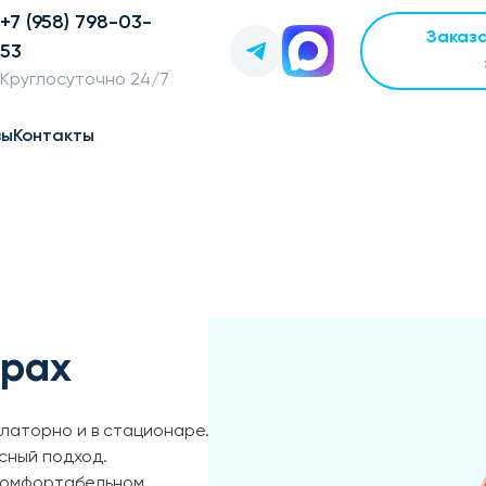
+7 (958) 798-03-
Заказ
53
Круглосуточно 24/7
вы
Контакты
ёрах
латорно и в стационаре.
сный подход.
 комфортабельном