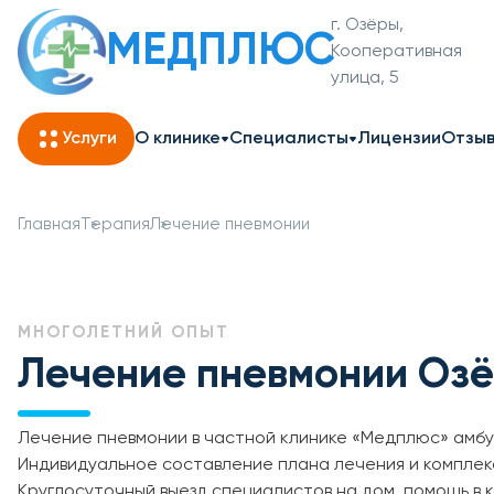
г. Озёры,
МЕДПЛЮС
Кооперативная
улица, 5
Услуги
О клинике
Специалисты
Лицензии
Отзы
Главная
Терапия
Лечение пневмонии
МНОГОЛЕТНИЙ ОПЫТ
Лечение пневмонии Оз
Лечение пневмонии в частной клинике «Медплюс» амбу
Индивидуальное составление плана лечения и комплек
Круглосуточный выезд специалистов на дом, помощь в