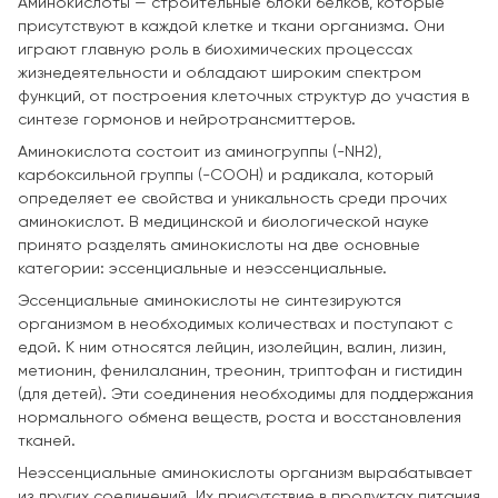
Аминокислоты — строительные блоки белков, которые
присутствуют в каждой клетке и ткани организма. Они
играют главную роль в биохимических процессах
жизнедеятельности и обладают широким спектром
функций, от построения клеточных структур до участия в
синтезе гормонов и нейротрансмиттеров.
Аминокислота состоит из аминогруппы (-NH2),
карбоксильной группы (-COOH) и радикала, который
определяет ее свойства и уникальность среди прочих
аминокислот. В медицинской и биологической науке
принято разделять аминокислоты на две основные
категории: эссенциальные и неэссенциальные.
Эссенциальные аминокислоты не синтезируются
организмом в необходимых количествах и поступают с
едой. К ним относятся лейцин, изолейцин, валин, лизин,
метионин, фенилаланин, треонин, триптофан и гистидин
(для детей). Эти соединения необходимы для поддержания
нормального обмена веществ, роста и восстановления
тканей.
Неэссенциальные аминокислоты организм вырабатывает
из других соединений. Их присутствие в продуктах питания