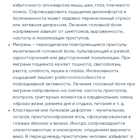
избыточного апоневроза мышц шеи, глаз, плечевого
пояса. Спровоцировать ощущения дискомфорта и
болезненности может недавно перенесенный стресс
или затяжная депрессия. Лечение головной боли
напряжения зависит от симптомов, выраженности,
частоты и локализации приступов.
Мигрень – периодически повторяющиеся приступы
мучительной головной боли, пульсирующей и резкой,
односторонней или двусторонней локализации. При
мигрени пациента мучает тошнота, светобоязнь,
рвота, слабость, мушки в глазах. Интенсивность
ощущений лишает работоспособности и
повседневной активности. Лечение головной боли при
мигрени направлено на снятие частоты приступов,
контроль триггерных моментов и кардинальную смену
образа жизни, режима дня и отдыха, питания и т. д.
Кластерная или пучковая цефалгия – мучительная,
острая, приступообразная боль, сфокусированная в
глазных яблоках и висках. Иногда сопровождается
слезоточивостью и насморком, опущением верхнего
века. В период между приступами человек забывает о