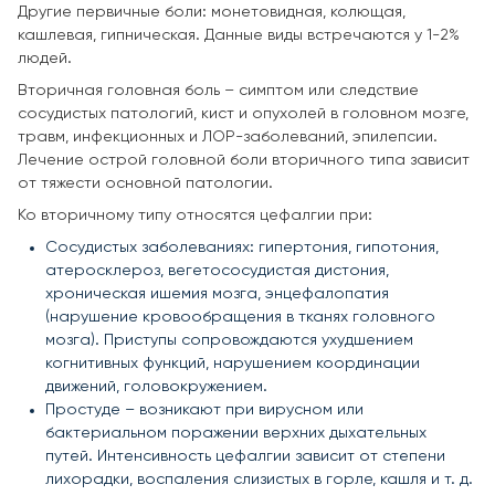
Другие первичные боли: монетовидная, колющая,
кашлевая, гипническая. Данные виды встречаются у 1-2%
людей.
Вторичная головная боль – симптом или следствие
сосудистых патологий, кист и опухолей в головном мозге,
травм, инфекционных и ЛОР-заболеваний, эпилепсии.
Лечение острой головной боли вторичного типа зависит
от тяжести основной патологии.
Ко вторичному типу относятся цефалгии при:
Сосудистых заболеваниях: гипертония, гипотония,
атеросклероз, вегетососудистая дистония,
хроническая ишемия мозга, энцефалопатия
(нарушение кровообращения в тканях головного
мозга). Приступы сопровождаются ухудшением
когнитивных функций, нарушением координации
движений, головокружением.
Простуде – возникают при вирусном или
бактериальном поражении верхних дыхательных
путей. Интенсивность цефалгии зависит от степени
лихорадки, воспаления слизистых в горле, кашля и т. д.