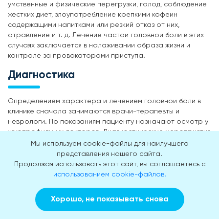
умственные и физические перегрузки, голод, соблюдение
жестких диет, злоупотребление крепкими кофеин
содержащими напитками или резкий отказ от них,
отравление и т. д. Лечение частой головной боли в этих
случаях заключается в налаживании образа жизни и
контроле за провокаторами приступа.
Диагностика
Определением характера и лечением головной боли в
клинике сначала занимаются врачи-терапевты и
неврологи. По показаниям пациенту назначают осмотр у
узкопрофильных докторов. Диагностические мероприятия
проходят в несколько этапов:
Мы используем cookie-файлы для наилучшего
представления нашего сайта.
Беседа и сбор анамнеза. В ходе сбора информации
Продолжая использовать этот сайт, вы соглашаетесь с
врач выясняет жалобы, особенности и частоту
использованием cookie-файлов.
приступов, обстоятельства при которых начинает
болеть голова, как проявляет себя и т. д.
Внешний осмотр – проводится при лечении любой
Хорошо, не показывать снова
Заказать звонок
Вызвать врача на дом
головной боли и головокружения. Доктор обследует
пациента на предмет ушибов и травм, интоксикации.