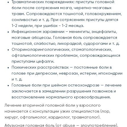
Травматических повреждениях: приступы головной
боли после сотрясения мозга, черепно-мозговых
травм. Сопровождаются тошнотой, головокружением,
сонливостью и т. д. При сотрясениях приступы длятся
1-2 недели, при ушибах - 1-2 месяца.
Инфекционном заражении – менингиты, энцефалиты,
мозговые абсцессы. Головная боль сопровождается
тошнотой, слабостью, лихорадкой, судорогами и т. д.
Оториноларингологических, стоматологических,
офтальмологических проблемах, сопровождающихся
приступами цефалги.
Психических расстройствах — постоянные боли в
голове при депрессии, неврозах, истерии, ипохондрии
и т. д.
Головные боли при шейном остеохондрозе — лечение
заключается в замедлении разрушения позвонков и
восстановление нормального кровообращения.
Лечение вторичной головной боли у взрослого
начинается с консультации узких специалистов (лор,
хирург, офтальмолог, кардиолог, травматолог).
Абузусная головная боль (от abuse — злоупотребление).