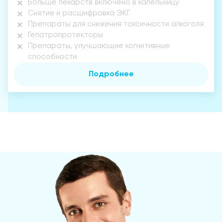
Больше лекарств включено в капельницу
Снятие и расшифровка ЭКГ
Препараты для снижения токсичности алкоголя
Гепатропротекторы
Препараты, улучшающие когнитивные
способности
Подробнее