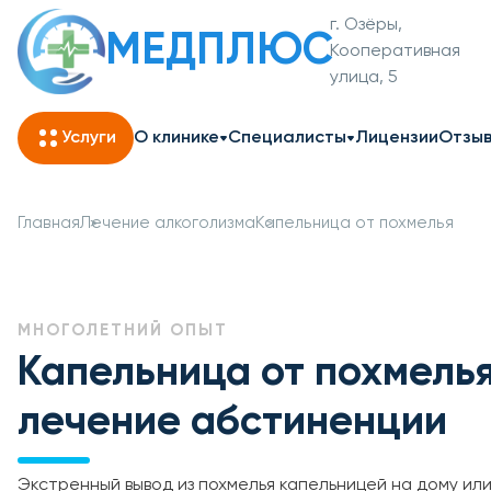
г. Озёры,
МЕДПЛЮС
Кооперативная
улица, 5
Услуги
О клинике
Специалисты
Лицензии
Отзы
Главная
Лечение алкоголизма
Капельница от похмелья
МНОГОЛЕТНИЙ ОПЫТ
Капельница от похмелья
лечение абстиненции
Экстренный вывод из похмелья капельницей на дому или