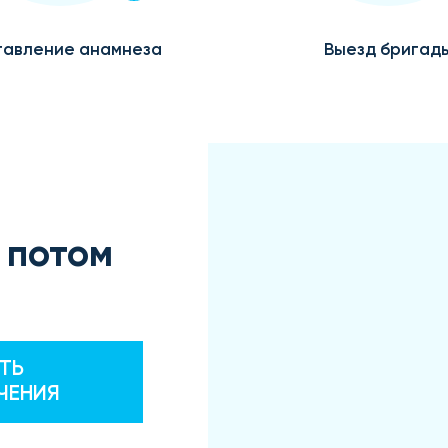
авление анамнеза
Выезд бригад
 потом
ТЬ
ЧЕНИЯ