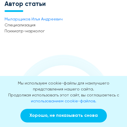
Автор статьи
Мыларщиков Илья Андреевич
Специализация
Психиатр-нарколог
Мы используем cookie-файлы для наилучшего
Наши преимущества
представления нашего сайта.
гарантированы
Продолжая использовать этот сайт, вы соглашаетесь с
опытом
использованием cookie-файлов.
Почему люди доверяют нам
Хорошо, не показывать снова
свои жизни и здоровье
Заказать звонок
Вызвать врача на дом