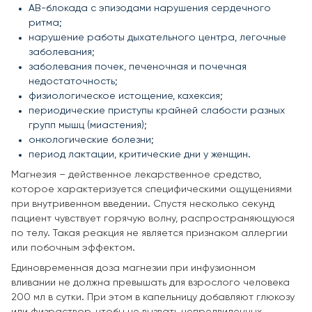
АВ-блокада с эпизодами нарушения сердечного
ритма;
нарушение работы дыхательного центра, легочные
заболевания;
заболевания почек, печеночная и почечная
недостаточность;
физиологическое истощение, кахексия;
периодические приступы крайней слабости разных
групп мышц (миастения);
онкологические болезни;
период лактации, критические дни у женщин.
Магнезия – действенное лекарственное средство,
которое характеризуется специфическими ощущениями
при внутривенном введении. Спустя несколько секунд
пациент чувствует горячую волну, распространяющуюся
по телу. Такая реакция не является признаком аллергии
или побочным эффектом.
Единовременная доза магнезии при инфузионном
вливании не должна превышать для взрослого человека
200 мл в сутки. При этом в капельницу добавляют глюкозу
или физраствор, чтобы не вызвать непредвиденных