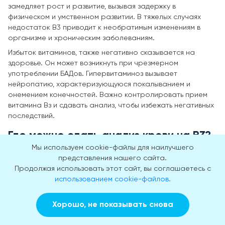
замедляет рост и развитие, вызывая задержку в
физическом и умственном развитии. В тяжелых случаях
недостаток В3 приводит к необратимым изменениям в
организме и хроническим заболеваниям.
Избыток витаминов, также негативно сказывается на
здоровье. Он может возникнуть при чрезмерном
употреблении БАДов. Гипервитаминоз вызывает
нейропатию, характеризующуюся покалыванием и
онемением конечностей. Важно контролировать прием
витамина Вз и сдавать анализ, чтобы избежать негативных
последствий.
Где можно сдать анализ крови на В3?
Мы используем cookie-файлы для наилучшего
представления нашего сайта.
Для точного определения уровня ниацина в крови
Продолжая использовать этот сайт, вы соглашаетесь с
необходимо провести лабораторное исследование.
использованием cookie-файлов.
Важно выбирать лабораторию с современным
оборудованием, чтобы гарантировать максимально
Хорошо, не показывать снова
точные результаты. Обычно выполнение анализа
Заказать звонок
Вызвать врача на дом
занимает один день, в зависимости от загруженности