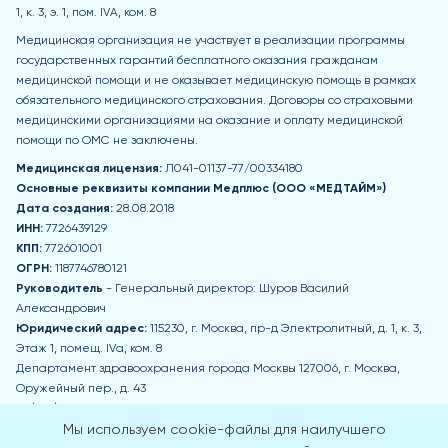
1, к. 3, э. 1, пом. IVA, ком. 8
Медицинская организация не участвует в реализации программы
государственных гарантий бесплатного оказания гражданам
медицинской помощи и не оказывает медицинскую помощь в рамках
обязательного медицинского страхования. Договоры со страховыми
медицинскими организациями на оказание и оплату медицинской
помощи по ОМС не заключены.
Медицинская лицензия:
Л041-01137-77/00334180
Основные реквизиты компании Медпл
юс (ООО «МЕДТАЙМ»)
Дата создания:
28.08.2018
ИНН:
7726439129
КПП:
772601001
ОГРН:
1187746780121
Руководитель
- Генеральный директор: Шуров Василий
Александрович
Юридический адрес:
115230, г. Москва, пр-д Электролитный, д. 1, к. 3,
Этаж 1, помещ. IVа, ком. 8
Департамент здравоохранения города Москвы 127006, г. Москва,
Оружейный пер., д. 43
+7 (495) 777-77-77
zdrav@mos.ru
Мы используем cookie-файлы для наилучшего