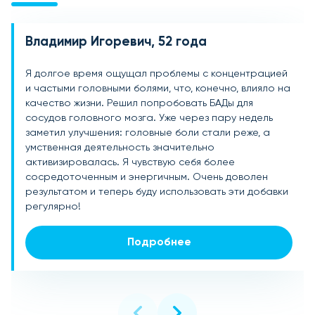
Владимир Игоревич, 52 года
Елена Васильевна, 45 лет
Анатолий Павлович, 60 лет
Я долгое время ощущал проблемы с концентрацией
Стала замечать, что часто устаю, не могу
После 60 лет начались проблемы с памятью и
и частыми головными болями, что, конечно, влияло на
сосредоточиться, и память ухудшилась. Прочитав
вниманием. Я искал что-то, что могло бы помочь
качество жизни. Решил попробовать БАДы для
отзывы, решила попробовать БАДы для сосудов
улучшить кровообращение в мозге. Пробовал БАДы
сосудов головного мозга. Уже через пару недель
головного мозга. Уже через месяц применения
для сосудов головного мозга, и результат не
заметил улучшения: головные боли стали реже, а
улучшилось самочувствие: стало легче работать,
заставил себя долго ждать. Уже через несколько
умственная деятельность значительно
память восстановилась, а внимание стало более
недель стало легче мыслить, память улучшилась, а
активизировалась. Я чувствую себя более
устойчивым. Это действительно помогло, и я чувствую
головные боли исчезли. Рекомендую всем, кто
сосредоточенным и энергичным. Очень доволен
себя значительно лучше!
сталкивается с подобными проблемами!
результатом и теперь буду использовать эти добавки
регулярно!
Подробнее
Подробнее
Подробнее