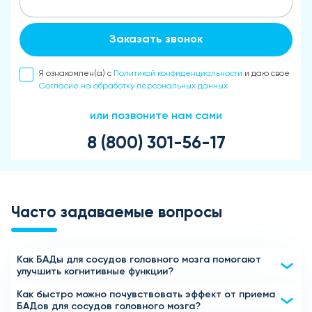
Заказать звонок
Я ознакомлен(а) с
Политикой конфиденциальности
и даю свое
Согласие на обработку персональных данных
или позвоните нам сами
8 (800) 301-56-17
Часто задаваемые вопросы
Как БАДы для сосудов головного мозга помогают
улучшить когнитивные функции?
Как быстро можно почувствовать эффект от приема
БАДы для сосудов головного мозга содержат
БАДов для сосудов головного мозга?
компоненты, такие как экстракты гинкго билоба,