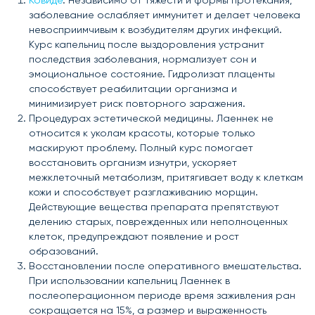
Ковиде
. Независимо от тяжести и формы протекания,
заболевание ослабляет иммунитет и делает человека
невосприимчивым к возбудителям других инфекций.
Курс капельниц после выздоровления устранит
последствия заболевания, нормализует сон и
эмоциональное состояние. Гидролизат плаценты
способствует реабилитации организма и
минимизирует риск повторного заражения.
Процедурах эстетической медицины. Лаеннек не
относится к уколам красоты, которые только
маскируют проблему. Полный курс помогает
восстановить организм изнутри, ускоряет
межклеточный метаболизм, притягивает воду к клеткам
кожи и способствует разглаживанию морщин.
Действующие вещества препарата препятствуют
делению старых, поврежденных или неполноценных
клеток, предупреждают появление и рост
образований.
Восстановлении после оперативного вмешательства.
При использовании капельниц Лаеннек в
послеоперационном периоде время заживления ран
сокращается на 15%, а размер и выраженность