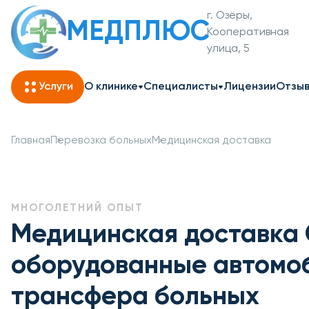
г. Озёры,
МЕДПЛЮС
Кооперативная
улица, 5
Услуги
О клинике
Специалисты
Лицензии
Отзы
Главная
Перевозка больных
Медицинская доставка
МНОГОЛЕТНИЙ ОПЫТ
Медицинская доставка 
оборудованные автомо
трансфера больных