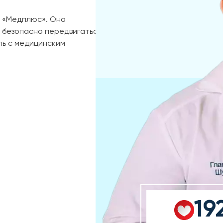
и «Медплюс». Она
 безопасно передвигаться
ль с медицинским
19