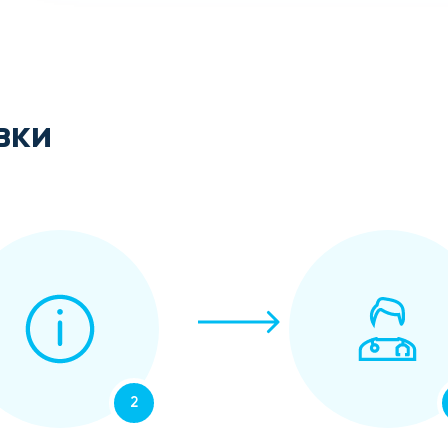
вки
2