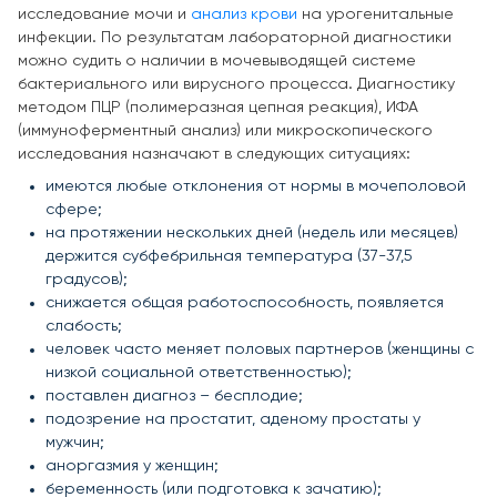
исследование мочи и
анализ крови
на урогенитальные
инфекции. По результатам лабораторной диагностики
можно судить о наличии в мочевыводящей системе
бактериального или вирусного процесса. Диагностику
методом ПЦР (полимеразная цепная реакция), ИФА
(иммуноферментный анализ) или микроскопического
исследования назначают в следующих ситуациях:
имеются любые отклонения от нормы в мочеполовой
сфере;
на протяжении нескольких дней (недель или месяцев)
держится субфебрильная температура (37-37,5
градусов);
снижается общая работоспособность, появляется
слабость;
человек часто меняет половых партнеров (женщины с
низкой социальной ответственностью);
поставлен диагноз – бесплодие;
подозрение на простатит, аденому простаты у
мужчин;
аноргазмия у женщин;
беременность (или подготовка к зачатию);