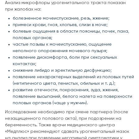
Анализ микрофлоры урогенитального тракта показан
при жалобах на:
болезненное мочеиспускание, резь, жжение;
примеси крови, гноя, хлопьев, слизи в моче;
болевые ощущения в области поясницы, почек, паха,
половых органов;
частые позывы к мочеиспусканию, ощущение
неполного опорожнения мочевого пузыря;
появление дискомфорта, боли при сексуальных
контактах;
снижение либидо и эректильную дисфункцию;
появление нехарактерных выделений из половых путей
(нетипичного цвета, пенистых, обильных и т. д.);
развитие отечности, покраснения, зуда, жжения,
появление высыпаний, белого налета на поверхности
половых органов (чаще у мужчин).
Исследование необходимо при смене партнера (после
незащищенного полового акта), при подозрении на
беременность. Также врачи медицинского центра
«Медплюс» рекомендуют сдавать урогенитальный мазок
на анализ при появлении негативной симптоматики у