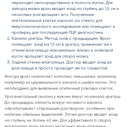
переходит непосредственно в полость матки. Для
забора мазка врач вводит зонд на глубину до 1,5 см и
несколько раз вращает его. Полученные
эпителиальные клетки наносят на стекло для
микроскопического исследования или помещают в
пробирку для последующей ПЦР диагностики.
Канала уретры. Метод схож с предыдущим. Врач
помещает зонд на 1,5 см в уретру, прижимает ее к
стенке влагалища максимально близко к лобковой
кости, вращает зонд для сбора мазка.
Задней стенки влагалища. Доктор вводит зонд во
влагалище и просто проводит им по слизистой.
Иногда врач назначает комплекс смешанных анализов,
например из цервикального канала и шейки матки. Это
необходимо для выявления атипичный раковых клеток.
Урогенитальный анализ у мужчин берут из канала уретры.
До процедуры область вокруг мочевого канала
обрабатывают стерильным раствором, особенно при
наличии обильных выделений. Затем доктор вводит зонд
на глубину не более 40 мм. Для эффективного сбора
материала врач делает несколько вращательных