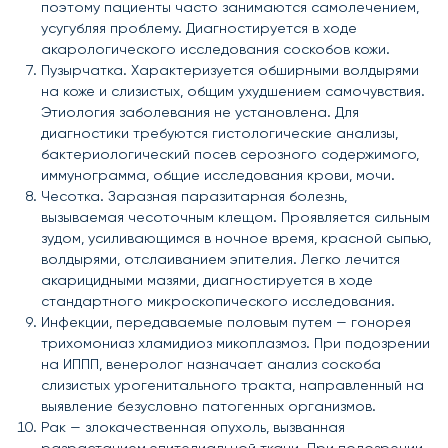
поэтому пациенты часто занимаются самолечением,
усугубляя проблему. Диагностируется в ходе
акарологического исследования соскобов кожи.
Пузырчатка. Характеризуется обширными волдырями
на коже и слизистых, общим ухудшением самочувствия.
Этиология заболевания не установлена. Для
диагностики требуются гистологические анализы,
бактериологический посев серозного содержимого,
иммунограмма, общие исследования крови, мочи.
Чесотка. Заразная паразитарная болезнь,
вызываемая чесоточным клещом. Проявляется сильным
зудом, усиливающимся в ночное время, красной сыпью,
волдырями, отслаиванием эпителия. Легко лечится
акарицидными мазями, диагностируется в ходе
стандартного микроскопического исследования.
Инфекции, передаваемые половым путем — гонорея
трихомониаз хламидиоз микоплазмоз. При подозрении
на ИППП, венеролог назначает анализ соскоба
слизистых урогенитального тракта, направленный на
выявление безусловно патогенных организмов.
Рак — злокачественная опухоль, вызванная