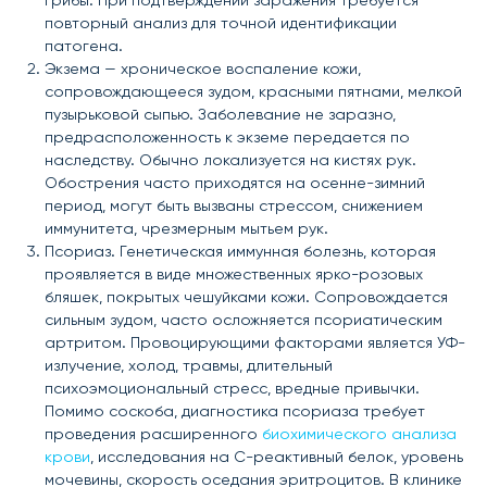
грибы. При подтверждении заражения требуется
повторный анализ для точной идентификации
патогена.
Экзема — хроническое воспаление кожи,
сопровождающееся зудом, красными пятнами, мелкой
пузырьковой сыпью. Заболевание не заразно,
предрасположенность к экземе передается по
наследству. Обычно локализуется на кистях рук.
Обострения часто приходятся на осенне-зимний
период, могут быть вызваны стрессом, снижением
иммунитета, чрезмерным мытьем рук.
Псориаз. Генетическая иммунная болезнь, которая
проявляется в виде множественных ярко-розовых
бляшек, покрытых чешуйками кожи. Сопровождается
сильным зудом, часто осложняется псориатическим
артритом. Провоцирующими факторами является УФ-
излучение, холод, травмы, длительный
психоэмоциональный стресс, вредные привычки.
Помимо соскоба, диагностика псориаза требует
проведения расширенного
биохимического анализа
крови
, исследования на С-реактивный белок, уровень
мочевины, скорость оседания эритроцитов. В клинике