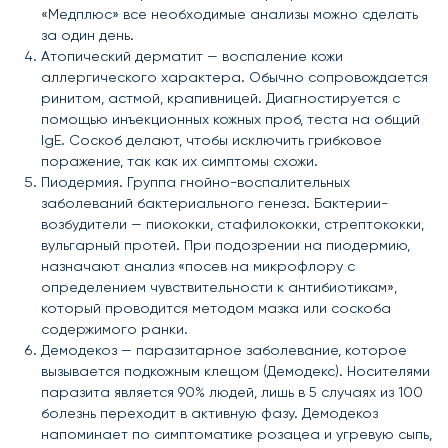
«Медплюс» все необходимые анализы можно сделать
за один день.
Атопический дерматит — воспаление кожи
аллергического характера. Обычно сопровождается
ринитом, астмой, крапивницей. Диагностируется с
помощью инъекционных кожных проб, теста на общий
IgE. Соскоб делают, чтобы исключить грибковое
поражение, так как их симптомы схожи.
Пиодермия. Группа гнойно-воспалительных
заболеваний бактериального генеза. Бактерии-
возбудители — пиококки, стафилококки, стрептококки,
вульгарный протей. При подозрении на пиодермию,
назначают анализ «посев на микрофлору с
определением чувствительности к антибиотикам»,
который проводится методом мазка или соскоба
содержимого ранки.
Демодекоз — паразитарное заболевание, которое
вызывается подкожным клещом (Демодекс). Носителями
паразита является 90% людей, лишь в 5 случаях из 100
болезнь переходит в активную фазу. Демодекоз
напоминает по симптоматике розацеа и угревую сыпь,