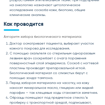
разрастанием эпителиальной ткани. При подозрении
на онкологию назначают цитологическое
исследование соскоба кожи, биопсию, общие
клинические анализы.
Как проводится
Алгоритм забора биологического материала:
Доктор осматривает пациента, выбирает участок
кожного покрова для исследования.
С помощью скальпеля со стерильным одноразовым
лезвием врач соскребает с очага поражения
поверхностный слой эпидермиса. Соскоб с ногтевой
пластины производят препаровальной иглой.
Биологический материал со слизистых берут с
помощью зонда-тампона.
Перед забором материала на часотку, на кожу
наносят минеральное масло, глицерин или жидкий
парафин — так клещевые ходы становятся заметнее.
Образцы помещают под предметное стекло/в
пробирку с транспортной средой, подписывают,