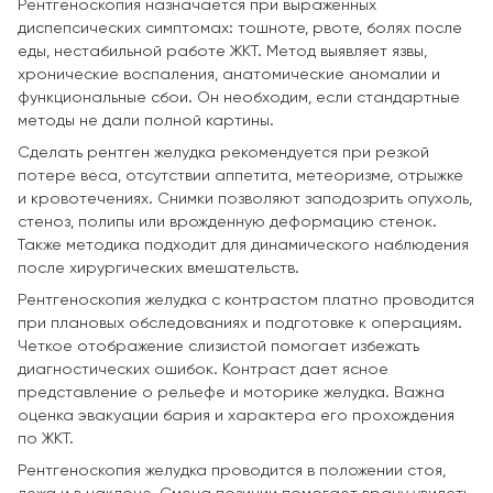
Рентгеноскопия назначается при выраженных
диспепсических симптомах: тошноте, рвоте, болях после
еды, нестабильной работе ЖКТ. Метод выявляет язвы,
хронические воспаления, анатомические аномалии и
функциональные сбои. Он необходим, если стандартные
методы не дали полной картины.
Сделать рентген желудка рекомендуется при резкой
потере веса, отсутствии аппетита, метеоризме, отрыжке
и кровотечениях. Снимки позволяют заподозрить опухоль,
стеноз, полипы или врожденную деформацию стенок.
Также методика подходит для динамического наблюдения
после хирургических вмешательств.
Рентгеноскопия желудка с контрастом платно проводится
при плановых обследованиях и подготовке к операциям.
Четкое отображение слизистой помогает избежать
диагностических ошибок. Контраст дает ясное
представление о рельефе и моторике желудка. Важна
оценка эвакуации бария и характера его прохождения
по ЖКТ.
Рентгеноскопия желудка проводится в положении стоя,