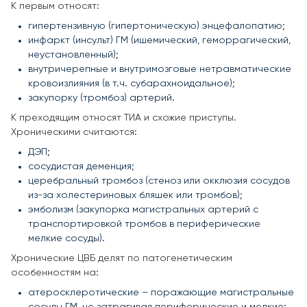
К первым относят:
гипертензивную (гипертоническую) энцефалопатию;
инфаркт (инсульт) ГМ (ишемический, геморрагический,
неустановленный);
внутричерепные и внутримозговые нетравматические
кровоизлияния (в т.ч. субарахноидальное);
закупорку (тромбоз) артерий.
К преходящим относят ТИА и схожие приступы.
Хроническими считаются:
ДЭП;
сосудистая деменция;
церебральный тромбоз (стеноз или окклюзия сосудов
из-за холестериновых бляшек или тромбов);
эмболизм (закупорка магистральных артерий с
транспортировкой тромбов в периферические
мелкие сосуды).
Хронические ЦВБ делят по патогенетическим
особенностям на:
атеросклеротические – поражающие магистральные
сосуды ГМ, не затрагивая периферические и мелкие;