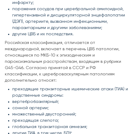
инфаркту;
поражения сосудов при церебральной амилоидной,
гипертензивной и дисциркуляторной энцефалопатии
(ДЭП), артериите, вызванном инфекционными,
паразитарными и другими заболеваниями;
другие ЦВБ и их последствия.
Российская классификация, отличается от
международной, включает в перечень ЦВБ патологии,
относящиеся по МКБ-10 к эпизодическим и
пароксизмальным расстройствам, входящим в рубрики
G45-G46. Согласно принятой в СССР и РФ
классификации, к цереброваскулярным патологиям
дополнительно относят:
преходящие транзиторные ишемические атаки (ТИА) и
родственные синдромы:
вертебробазилярный;
сонной артерии;
множественный двусторонний;
преходящая слепота;
глобальная транзиторная амнезия;
другие ТИА, в том числе, БДУ;