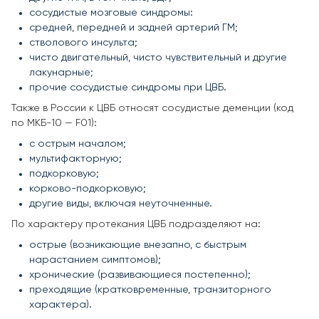
сосудистые мозговые синдромы:
средней, передней и задней артерий ГМ;
стволового инсульта;
чисто двигательный, чисто чувствительный и другие
лакунарные;
прочие сосудистые синдромы при ЦВБ.
Также в России к ЦВБ относят сосудистые деменции (код
по МКБ-10 — F01):
с острым началом;
мультифакторную;
подкорковую;
корково-подкорковую;
другие виды, включая неуточненные.
По характеру протекания ЦВБ подразделяют на:
острые (возникающие внезапно, с быстрым
нарастанием симптомов);
хронические (развивающиеся постепенно);
преходящие (кратковременные, транзиторного
характера).