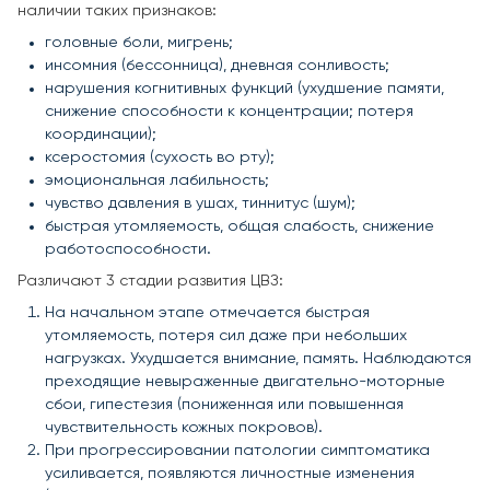
наличии таких признаков:
головные боли, мигрень;
инсомния (бессонница), дневная сонливость;
нарушения когнитивных функций (ухудшение памяти,
снижение способности к концентрации; потеря
координации);
ксеростомия (сухость во рту);
эмоциональная лабильность;
чувство давления в ушах, тиннитус (шум);
быстрая утомляемость, общая слабость, снижение
работоспособности.
Различают 3 стадии развития ЦВЗ:
На начальном этапе отмечается быстрая
утомляемость, потеря сил даже при небольших
нагрузках. Ухудшается внимание, память. Наблюдаются
преходящие невыраженные двигательно-моторные
сбои, гипестезия (пониженная или повышенная
чувствительность кожных покровов).
При прогрессировании патологии симптоматика
усиливается, появляются личностные изменения