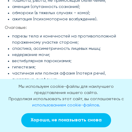
тошнота, рвота, не приносящая облегчения;
аменция (спутанность сознания);
обмороки (в тяжелых случаях – кома);
ажитация (психомоторное возбуждение).
Очаговые:
парезы тела и конечностей на противоположной
пораженному участке стороне;
спастика, ассиметричность лицевых мышц;
недержание мочи;
вестибулярная пароксизмия;
гипестезия;
частичная или полная афазия (потеря речи),
дизартрия, дисфония;
слюнотечение, дизартрия;
Мы используем cookie-файлы для наилучшего
избирательная аносмия;
представления нашего сайта.
апраксия (невозможность выполнять
Продолжая использовать этот сайт, вы соглашаетесь с
скоординированные действия);
использованием cookie-файлов.
спонтанная амнезия;
эмоционально-аффективные расстройства
Хорошо, не показывать снова
(психопатический синдром);
Заказать звонок
Вызвать врача на дом
астенические и астенодепрессивные нарушения;