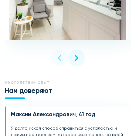
МНОГОЛЕТНИЙ ОПЫТ
Нам доверяют
Максим Александрович, 41 год
Ирина Сергеевна, 50 лет
Елена Викторовна, 34 года
Я долго искал способ справиться с усталостью и
После нескольких месяцев стресса и проблем со
После работы в условиях стресса и постоянной
низким настроением, которое сказывалось на моей
сном я начала замечать упадок сил и сниженное
усталости я почувствовала, что стала менее