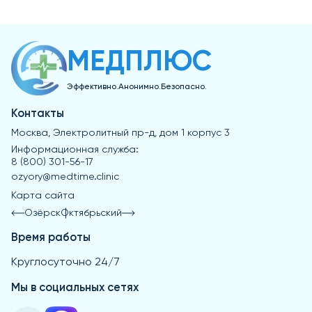
проконсультироваться с врачом, особенно если у вас
мотивации происходит именно в этот период. Для
родиола розовая), а также антиоксиданты.
уже есть диагноз депрессии или другие
достижения более стабильных результатов
психоэмоциональные расстройства, чтобы избежать
рекомендуется пройти курс в течение 1–2 месяцев. Для
возможных противопоказаний и взаимодействий с
долгосрочной поддержки здоровья
МЕДПЛЮС
лекарственными средствами.
психоэмоционального состояния такие курсы можно
повторять несколько раз в год.
Эффективно.Анонимно.Безопасно.
Контакты
Москва, Электролитный пр-д, дом 1 корпус 3
Информационная служба:
8 (800) 301-56-17
ozyory@medtime.clinic
Карта сайта
Озёрск
Октябрьский
Время работы
Круглосуточно 24/7
Мы в социальных сетях