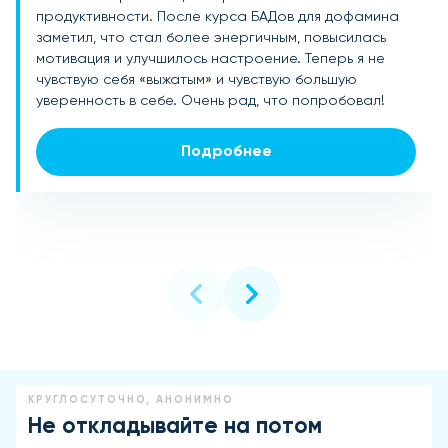
продуктивности. После курса БАДов для дофамина
настроение. Врач порекомендовал БАДы для
мотивированной и потеряла интерес к привычным
заметил, что стал более энергичным, повысилась
дофамина. Уже через несколько недель стала
делам. Решила попробовать БАДы для дофамина и
мотивация и улучшилось настроение. Теперь я не
чувствовать себя намного лучше: улучшилось
уже через пару недель заметила улучшение:
чувствую себя «выжатым» и чувствую большую
настроение, появилась ясность в мыслях, и вернулась
появилась энергия, вернулась радость от работы и
уверенность в себе. Очень рад, что попробовал!
уверенность. Это действительно помогает
общения, стала легче справляться с трудными
справиться с внутренними перегрузками!
ситуациями. Это настоящий помощник для
поддержания психоэмоционального состояния!
Подробнее
Подробнее
Подробнее
КРУГЛОСУТОЧНО, АНОНИМНО
Не откладывайте на потом