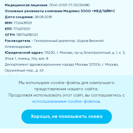
Медицинская лицензия:
Л041-01137-77/00334180
Основные реквизиты компании Медпл
юс (ООО «МЕДТАЙМ»)
Дата создания:
28.08.2018
ИНН:
7726439129
КПП:
772601001
ОГРН:
1187746780121
Руководитель
- Генеральный директор: Шуров Василий
Александрович
Юридический адрес:
115230, г. Москва, пр-д Электролитный, д. 1, к. 3,
Этаж 1, помещ. IVа, ком. 8
Департамент здравоохранения города Москвы 127006, г. Москва,
Оружейный пер., д. 43
+7 (495) 777-77-77
zdrav@mos.ru
Мы используем cookie-файлы для наилучшего
Пн-Чт: 8:00-17:00 Пт: 8:00-15:45 Обед: 12:30-13:15 Сб, Вс - выходные дни
представления нашего сайта.
Продолжая использовать этот сайт, вы соглашаетесь с
Приемная Департамента здравоохранения города Москвы
использованием cookie-файлов.
г. Москва, 2-й Щемиловский пер., д. 4А
Пн-Чт: 9:00-18:00 Пт: 9:00-16:45 Обед: 13:30-14:30 Сб, Вс - выходные дни
Хорошо, не показывать снова
© 2018-2026
Заказать звонок
Вызвать врача на дом