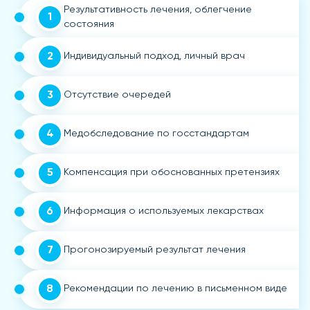
Результативность лечения, облегчение
1
состояния
2
Индивидуальный подход, личный врач
3
Отсутствие очередей
4
Медобследование по госстандартам
5
Компенсация при обоснованных претензиях
6
Информация о используемых лекарствах
7
Прогонозируемый результат лечения
8
Рекомендации по лечению в письменном виде