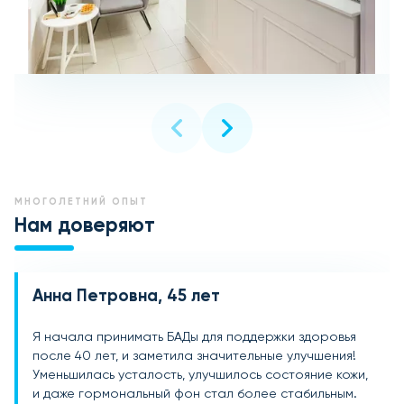
МНОГОЛЕТНИЙ ОПЫТ
Нам доверяют
Анна Петровна, 45 лет
Мария Сергеевна, 48 лет
Елена Викторовна, 52 года
Я начала принимать БАДы для поддержки здоровья
После 40 лет начала замечать, что тело изменяется,
Прекрасные БАДы! Приняла решение попробовать
после 40 лет, и заметила значительные улучшения!
а энергии стало не хватать. Эти БАДы стали для меня
для поддержания здоровья, и не пожалела. Они
Уменьшилась усталость, улучшилось состояние кожи,
настоящим спасением. Чувствую себя намного
помогли мне улучшить самочувствие, стали легче
и даже гормональный фон стал более стабильным.
лучше, волосы стали крепче, а настроение
переносить возрастные изменения. Появилась