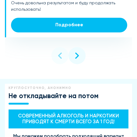
Очень довольна результатом и буду продолжать
улучшилось. Рекомендую всем женщинам после 40!
энергия, кожа стала более упругой и свежей.
использовать!
Подробнее
Подробнее
Подробнее
КРУГЛОСУТОЧНО, АНОНИМНО
Не откладывайте на потом
СОВРЕМЕННЫЙ АЛКОГОЛЬ И НАРКОТИКИ
ПРИВОДЯТ К СМЕРТИ ВСЕГО ЗА 1 ГОД!
Мы поможем подобрать подходящий вариант