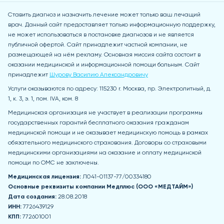
Ставить диагноз и назначить лечение может только ваш лечащий
врач. Данный сайт предоставляет только информационную поддержку,
не может использоваться в постановке диагнозов и не является
публичной офертой. Сайт принадлежит частной компании, не
размещающей на нём рекламу. Основная миссия сайта состоит в
оказании медицинской и информационной помощи больным. Сайт
принадлежит
Шурову Василию Александровичу
Услуги оказываются по адресу: 115230 r. Москва, пр. Электролитный, д.
1, к. 3, э. 1, пом. IVA, ком. 8
Медицинская организация не участвует в реализации программы
государственных гарантий бесплатного оказания гражданам
медицинской помощи и не оказывает медицинскую помощь в рамках
обязательного медицинского страхования. Договоры со страховыми
медицинскими организациями на оказание и оплату медицинской
помощи по ОМС не заключены.
Медицинская лицензия:
Л041-01137-77/00334180
Основные реквизиты компании Медпл
юс (ООО «МЕДТАЙМ»)
Дата создания:
28.08.2018
ИНН:
7726439129
КПП:
772601001