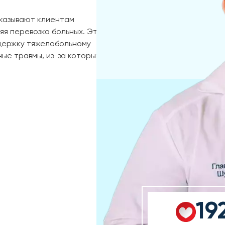
казывают клиентам
яя перевозка больных. Эта
ддержку тяжелобольному
ые травмы, из-за которых
19