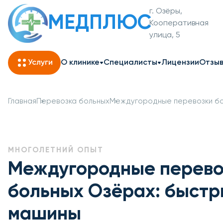
г. Озёры,
МЕДПЛЮС
Кооперативная
улица, 5
Услуги
О клинике
Специалисты
Лицензии
Отзы
Главная
Перевозка больных
Междугородные перевозки б
МНОГОЛЕТНИЙ ОПЫТ
Междугородные перево
больных Озёрах: быстр
машины