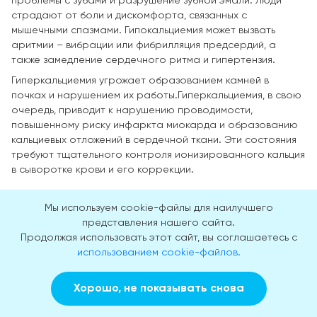
проблемы с зубами и разрушение зубной эмали. Люди
страдают от боли и дискомфорта, связанных с
мышечными спазмами. Гипокальциемия может вызвать
аритмии – вибрации или фибрилляция предсердий, а
также замедление сердечного ритма и гипертензия.
Гиперкальциемия угрожает образованием камней в
почках и нарушением их работы.Гиперкальциемия, в свою
очередь, приводит к нарушению проводимости,
повышенному риску инфаркта миокарда и образованию
кальциевых отложений в сердечной ткани. Эти состояния
требуют тщательного контроля ионизированного кальция
в сыворотке крови и его коррекции.
Где сдать анализ?
Мы используем cookie-файлы для наилучшего
представления нашего сайта.
Пройти необходимое обследование можно записавшись в
Продолжая использовать этот сайт, вы соглашаетесь с
нашу клинику по номеру телефона медучреждения или
использованием cookie-файлов.
заказав на сайте звонок в форме обратной связи. Наш
специалист вам перезвонит, выслушает, расскажет об
Хорошо, не показывать снова
услугах клиники и их стоимости, и проинформирует о
Заказать звонок
Вызвать врача на дом
цене на анализ на ионизированный кальций. Вас запишут