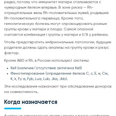
редко, потому что иммунитет матери сталкивается с
чужеродным белком впервые. В зоне риска — Rh-
отрицательные жены Rh-положительных мужей, родившие
Rh-положительного первенца. Кроме того,
гемолитическую болезнь могут спровоцировать разные
группы крови у матери и плода. Самой опасной
считается комбинация I группы у матери и II/III у ребенка.
Чтобы предотвратить эмбриональные патологии, будущие
родители должны сдать анализы на группу крови и резус
фактор.
Кроме AB0 и Rh, в России используют системы:
Kell (наличие/отсутствие антигена Kell)
Фенотипирование (определение белков C, c, E, e, Cw,
K, k, Fy a, Fyb, Lua, Lub, Jka, Jkb).
Эти исследования назначают при обследовании доноров
на совместимость.
Когда назначается
Анализ на определение группы крови и резус необходим