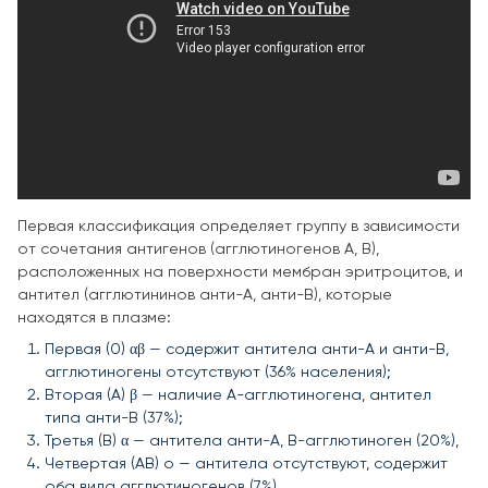
Первая классификация определяет группу в зависимости
от сочетания антигенов (агглютиногенов А, В),
расположенных на поверхности мембран эритроцитов, и
антител (агглютининов анти-А, анти-В), которые
находятся в плазме:
Первая (0) αβ — содержит антитела анти-А и анти-В,
агглютиногены отсутствуют (36% населения);
Вторая (А) β — наличие А-агглютиногена, антител
типа анти-В (37%);
Третья (В) α — антитела анти-А, В-агглютиноген (20%),
Четвертая (АВ) о — антитела отсутствуют, содержит
оба вида агглютиногенов (7%).