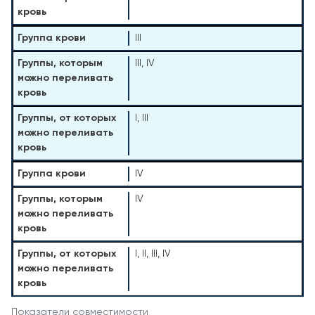
III
III, IV
I, III
IV
IV
I, II, III, IV
Показатели совместимости