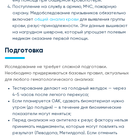
ему помощь при обширной кровопотери.
Поступление на службу в армию, МЧС, пожарную
охрану. Медобследование призывников обязательно
включает
общий анализ крови
для выявления группы
крови, резус-принадлежности. Эти данные вышивают
на нагрудном шевроне, который упрощает полевым
медикам оказание первой помощи.
Подготовка
Исследование не требует сложной подготовки.
Необходимо придерживаться базовых правил, актуальных
для любого гематологического анализа:
Тестирование делают на голодный желудок — через
4-5 часов после легкого перекуса;
Если планируется ОАК, сдавать биоматериал нужно
утром (до полудня) — в течение дня биохимические
показатели могут меняться;
Перед анализом на антитела к резус фактору нельзя
принимать медикаменты, которые могут повлиять на
результат (Леводопа, Метилдопа). Если отменить