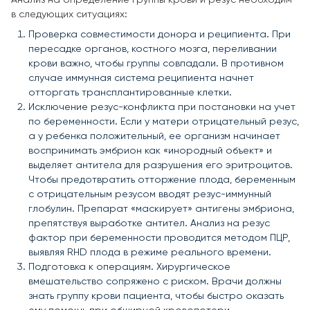
в следующих ситуациях:
Проверка совместимости донора и реципиента. При
пересадке органов, костного мозга, переливании
крови важно, чтобы группы совпадали. В противном
случае иммунная система реципиента начнет
отторгать трансплантированные клетки.
Исключение резус-конфликта при постановки на учет
по беременности. Если у матери отрицательный резус,
а у ребенка положительный, ее организм начинает
воспринимать эмбрион как «инородный объект» и
выделяет антитела для разрушения его эритроцитов.
Чтобы предотвратить отторжение плода, беременным
с отрицательным резусом вводят резус-иммунный
глобулин. Препарат «маскирует» антигены эмбриона,
препятствуя выработке антител. Анализ на резус
фактор при беременности проводится методом ПЦР,
выявляя RHD плода в режиме реального времени.
Подготовка к операциям. Хирургическое
вмешательство сопряжено с риском. Врачи должны
знать группу крови пациента, чтобы быстро оказать