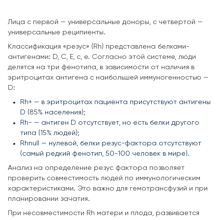
Лица с первой — универсальные доноры, с четвертой —
универсальные реципиенты.
Классификация «резус» (Rh) представлена белками-
антигенами: D, C, E, c, e. Согласно этой системе, люди
делятся на три фенотипа, в зависимости от наличия в
эритроцитах антигена с наибольшей иммуногенностью —
D:
Rh+ — в эритроцитах пациента присутствуют антигены
D (85% населения);
Rh- — антиген D отсутствует, но есть белки другого
типа (15% людей);
Rhnull — нулевой, белки резус-фактора отсутствуют
(самый редкий фенотип, 50-100 человек в мире).
Анализ на определение резус фактора позволяет
проверить совместимость людей по иммунологическим
характеристиками. Это важно для гемотрансфузий и при
планировании зачатия.
При несовместимости Rh матери и плода, развивается