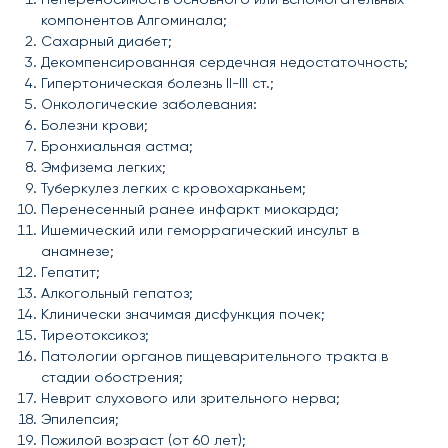
компонентов Алгоминала;
Сахарный диабет;
Декомпенсированная сердечная недостаточность;
Гипертоническая болезнь II-III ст.;
Онкологические заболевания:
Болезни крови;
Бронхиальная астма;
Эмфизема легких;
Туберкулез легких с кровохарканьем;
Перенесенный ранее инфаркт миокарда;
Ишемический или геморрагический инсульт в
анамнезе;
Гепатит;
Алкогольный гепатоз;
Клинически значимая дисфункция почек;
Тиреотоксикоз;
Патологии органов пищеварительного тракта в
стадии обострения;
Неврит слухового или зрительного нерва;
Эпилепсия;
Пожилой возраст (от 60 лет);