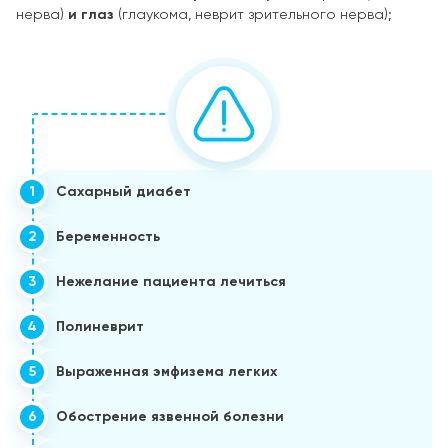
нерва)
и глаз
(глаукома, неврит зрительного нерва);
1
Сахарный диабет
2
Беременность
3
Нежелание пациента лечиться
4
Полиневрит
5
Выраженная эмфизема легких
6
Обострение язвенной болезни