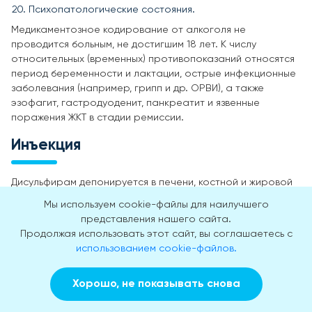
Психопатологические состояния.
Медикаментозное кодирование от алкоголя не
проводится больным, не достигшим 18 лет. К числу
относительных (временных) противопоказаний относятся
период беременности и лактации, острые инфекционные
заболевания (например, грипп и др. ОРВИ), а также
эзофагит, гастродуоденит, панкреатит и язвенные
поражения ЖКТ в стадии ремиссии.
Инъекция
Дисульфирам депонируется в печени, костной и жировой
ткани, что обуславливает длительный срок действия
Мы используем cookie-файлы для наилучшего
инъекции Алгоминал. Укол делают в подлопаточную
представления нашего сайта.
область. Чтобы пролонгировать действие препарата
Продолжая использовать этот сайт, вы соглашаетесь с
нарколог может сделать 2-3 инъекции в различные
использованием cookie-файлов.
области тела.
Лекарственное средство работает в среднем один год
Хорошо, не показывать снова
(от 10 до 14 месяцев). Срок действия зависит от
Заказать звонок
Вызвать врача на дом
индивидуальных особенностей организма — скорости