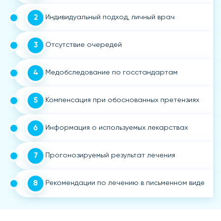
2
Индивидуальный подход, личный врач
3
Отсутствие очередей
4
Медобследование по госстандартам
5
Компенсация при обоснованных претензиях
6
Информация о используемых лекарствах
7
Прогонозируемый результат лечения
8
Рекомендации по лечению в письменном виде