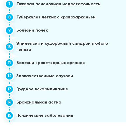
7
Тяжелая печеночная недостаточность
8
Туберкулез легких с кровохарканьем
9
Болезни почек
Эпилепсия и судорожный синдром любого
10
генеза
11
Болезни кроветворных органов
12
Злокачественные опухоли
13
Грудное вскармливание
14
Бронхиальная астма
15
Психические заболевания