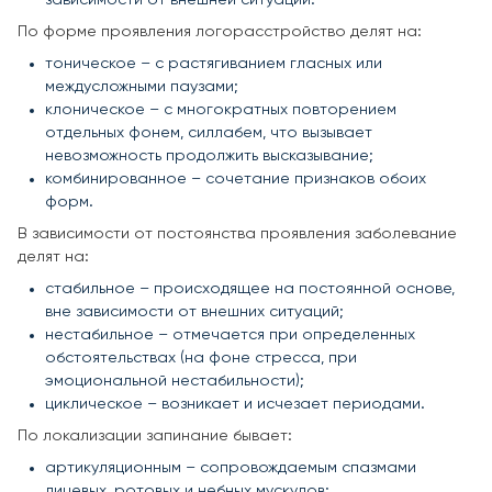
По форме проявления логорасстройство делят на:
тоническое – с растягиванием гласных или
междусложными паузами;
клоническое – с многократных повторением
отдельных фонем, силлабем, что вызывает
невозможность продолжить высказывание;
комбинированное – сочетание признаков обоих
форм.
В зависимости от постоянства проявления заболевание
делят на:
стабильное – происходящее на постоянной основе,
вне зависимости от внешних ситуаций;
нестабильное – отмечается при определенных
обстоятельствах (на фоне стресса, при
эмоциональной нестабильности);
циклическое – возникает и исчезает периодами.
По локализации запинание бывает:
артикуляционным – сопровождаемым спазмами
лицевых, ротовых и небных мускулов;