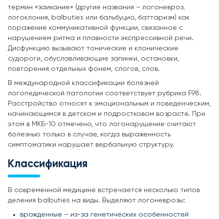
термин «заикание» (другие названия – логоневроз,
логоклония, balbuties или бальбуцио, баттаризм) как
поражение коммуникативной функции, связанное с
нарушением ритма и плавности экспрессивной речи.
Дисфункцию вызывают тонические и клонические
судороги, обуславливающие запинки, остановки,
повторения отдельных фонем, слогов, слов.
В международной классификации болезней
логопедической патологии соответствует рубрика F98.
Расстройство относят к эмоциональным и поведенческим,
начинающимся в детском и подростковом возрасте. При
этом в МКБ-10 отмечено, что логонарушение считают
болезнью только в случае, когда выраженность
симптоматики нарушает вербальную структуру.
Классификация
В современной медицине встречается несколько типов
деления balbuties на виды. Выделяют логоневрозы:
врожденные – из-за генетических особенностей