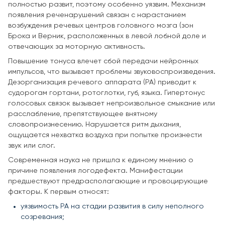
полностью развит, поэтому особенно уязвим. Механизм
появления реченарушений связан с нарастанием
возбуждения речевых центров головного мозга (зон
Брока и Верник, расположенных в левой лобной доле и
отвечающих за моторную активность.
Повышение тонуса влечет сбой передачи нейронных
импульсов, что вызывает проблемы звуковоспроизведения.
Дезорганизация речевого аппарата (РА) приводит к
судорогам гортани, ротоглотки, губ, языка. Гипертонус
голосовых связок вызывает непроизвольное смыкание или
расслабление, препятствующее внятному
словопроизнесению. Нарушается ритм дыхания,
ощущается нехватка воздуха при попытке произнести
звук или слог.
Современная наука не пришла к единому мнению о
причине появления логодефекта. Манифестации
предшествуют предрасполагающие и провоцирующие
факторы. К первым относят:
уязвимость РА на стадии развития в силу неполного
созревания;