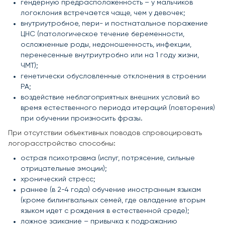
гендерную предрасположенность – у мальчиков
логоклония встречается чаще, чем у девочек;
внутриутробное, пери- и постнатальное поражение
ЦНС (патологическое течение беременности,
осложненные роды, недоношенность, инфекции,
перенесенные внутриутробно или на 1 году жизни,
ЧМТ);
генетически обусловленные отклонения в строении
РА;
воздействие неблагоприятных внешних условий во
время естественного периода итераций (повторения)
при обучении произносить фразы.
При отсутствии объективных поводов спровоцировать
логорасстройство способны:
острая психотравма (испуг, потрясение, сильные
отрицательные эмоции);
хронический стресс;
раннее (в 2-4 года) обучение иностранным языкам
(кроме билингвальных семей, где овладение вторым
языком идет с рождения в естественной среде);
ложное заикание – привычка к подражанию