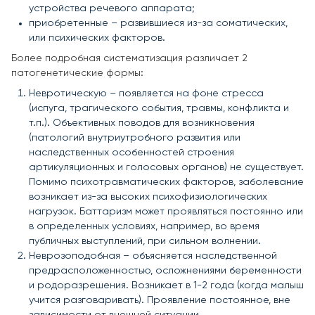
устройства речевого аппарата;
приобретенные – развившиеся из-за соматических,
или психических факторов.
Более подробная систематизация различает 2
патогенетические формы:
Невротическую – появляется на фоне стресса
(испуга, трагического события, травмы, конфликта и
т.п.). Объективных поводов для возникновения
(патологий внутриутробного развития или
наследственных особенностей строения
артикуляционных и голосовых органов) не существует.
Помимо психотравматических факторов, заболевание
возникает из-за высоких психофизиологических
нагрузок. Баттаризм может проявляться постоянно или
в определенных условиях, например, во время
публичных выступлений, при сильном волнении.
Неврозоподобная – объясняется наследственной
предрасположенностью, осложнениями беременности
и родоразрешения. Возникает в 1-2 года (когда малыш
учится разговаривать). Проявление постоянное, вне
зависимости от внешней ситуации.