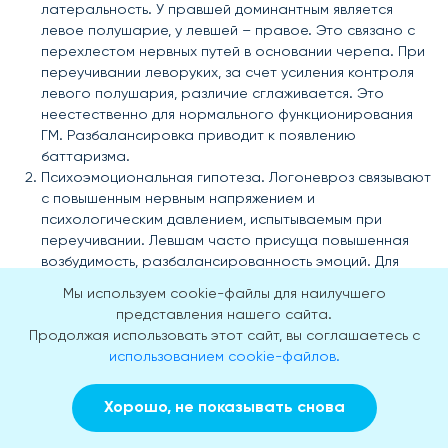
латеральность. У правшей доминантным является
левое полушарие, у левшей – правое. Это связано с
перехлестом нервных путей в основании черепа. При
переучивании леворуких, за счет усиления контроля
левого полушария, различие сглаживается. Это
неестественно для нормального функционирования
ГМ. Разбалансировка приводит к появлению
баттаризма.
Психоэмоциональная гипотеза. Логоневроз связывают
с повышенным нервным напряжением и
психологическим давлением, испытываемым при
переучивании. Левшам часто присуща повышенная
возбудимость, разбалансированность эмоций. Для
таких малышей попытка преодолеть природу ради
Мы используем cookie-файлы для наилучшего
соответствия стандартам является тяжелым
представления нашего сайта.
испытанием, что приводит к развитию логоклонии.
Продолжая использовать этот сайт, вы соглашаетесь с
Еще одним отрицательным фактором может стать
использованием cookie-файлов.
неблагоприятная атмосфера в семье. Риск
увеличивается, если родители – приверженцы строгих
Хорошо, не показывать снова
ограничений, авторитарного стиля воспитания, строгих
Заказать звонок
Вызвать врача на дом
наказаний (в том числе, физических).