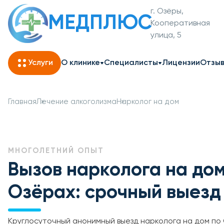
г. Озёры,
МЕДПЛЮС
Кооперативная
улица, 5
Услуги
О клинике
Специалисты
Лицензии
Отзы
Главная
Лечение алкоголизма
Нарколог на дом
МНОГОЛЕТНИЙ ОПЫТ
Вызов нарколога на до
Озёрах: срочный выезд
Круглосуточный анонимный выезд нарколога на дом по