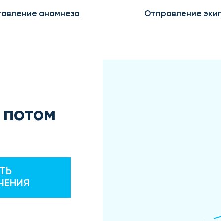
авление анамнеза
Отправление эки
 потом
ТЬ
ЧЕНИЯ