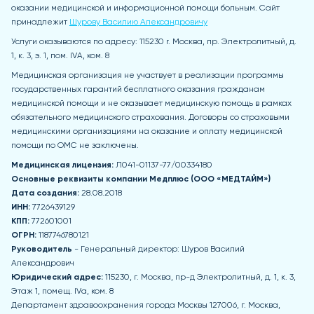
оказании медицинской и информационной помощи больным. Сайт
принадлежит
Шурову Василию Александровичу
Услуги оказываются по адресу: 115230 r. Москва, пр. Электролитный, д.
1, к. 3, э. 1, пом. IVA, ком. 8
Медицинская организация не участвует в реализации программы
государственных гарантий бесплатного оказания гражданам
медицинской помощи и не оказывает медицинскую помощь в рамках
обязательного медицинского страхования. Договоры со страховыми
медицинскими организациями на оказание и оплату медицинской
помощи по ОМС не заключены.
Медицинская лицензия:
Л041-01137-77/00334180
Основные реквизиты компании Медпл
юс (ООО «МЕДТАЙМ»)
Дата создания:
28.08.2018
ИНН:
7726439129
КПП:
772601001
ОГРН:
1187746780121
Руководитель
- Генеральный директор: Шуров Василий
Александрович
Юридический адрес:
115230, г. Москва, пр-д Электролитный, д. 1, к. 3,
Этаж 1, помещ. IVа, ком. 8
Департамент здравоохранения города Москвы 127006, г. Москва,