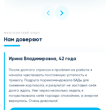
МНОГОЛЕТНИЙ ОПЫТ
Нам доверяют
Ирина Владимировна, 42 года
Александр Сергеевич, 38 лет
Екатерина Михайловна, 30 лет
После долгого стресса и проблем на работе я
Кортизол был повышен из-за сильных нагрузок на
После родов у меня началась проблема с
начала чувствовать постоянную усталость и
работе и личных проблем. Пропил курс БАДов для
повышенным уровнем стресса, что отразилось на
тревогу. Подруга порекомендовала БАДы для
снижения кортизола, и это действительно помогло. Я
моем состоянии. Приняла БАДы для снижения
снижения кортизола, и результат не заставил себя
стал чувствовать себя менее напряженно, стал
кортизола, и мой организм начал
долго ждать. Уже через несколько недель я
спокойнее и более продуктивным. Очень благодарен
восстанавливаться. Теперь чувствую себя намного
почувствовала себя гораздо спокойнее, а энергия
за эти добавки!
лучше, стала спокойной и уверенной. Рекомендую
вернулась. Очень довольна!
всем!
Подробнее