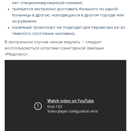
нет специализированной клиники;
требуется экстренно доставить больного из одной
больницы в другую, находящуюся в другом городе или
за рубежом;
наземный транспорт не подходит для перевозки из-за
тяжелого состояния человека.
В экстренном случае нельзя медлить — следует
воспользоваться услугами санитарной авиации
«Медплюс».