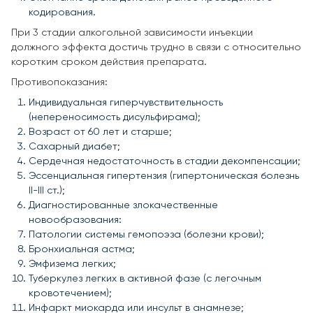
кодирования.
При 3 стадии алкогольной зависимости инъекции
должного эффекта достичь трудно в связи с относительно
коротким сроком действия препарата.
Противопоказания:
Индивидуальная гиперчувствительность
(непереносимость дисульфирама);
Возраст от 60 лет и старше;
Сахарный диабет;
Сердечная недостаточность в стадии декомпенсации;
Эссенциальная гипертензия (гипертоническая болезнь
II-III ст.);
Диагностированные злокачественные
новообразования:
Патологии системы гемопоэза (болезни крови);
Бронхиальная астма;
Эмфизема легких;
Туберкулез легких в активной фазе (с легочным
кровотечением);
Инфаркт миокарда или инсульт в анамнезе;