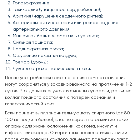
Головокружение;
Тахикардия (учащенное сердцебиение);
Аритмия (нарушения сердечного ритма);
Артериальная гипертензия или резкое падение
артериального давления;
Мышечная боль и «ломота» в суставах;
Сильная тошнота;
Неоднократная рвота;
Ощущение нехватки воздуха;
Тремор (дрожь);
Чувство страха, панические атаки.
После употребления спиртного симптомы отравления
могут сохраняться у закодированного на протяжении 1-2
суток. В отдельных случаях возможны судороги, развитие
коллаптоидного состояния с потерей сознания и
гипертонический криз.
Если пациент выпил значительную дозу спиртного (от 80-
100 мл водки и более), вполне вероятно развитие таких
опасных для жизни осложнений, как кома, инсульт и
инфаркт миокарда. О вероятных последствиях выпивки
после кодирования каждого пациента предупреждают