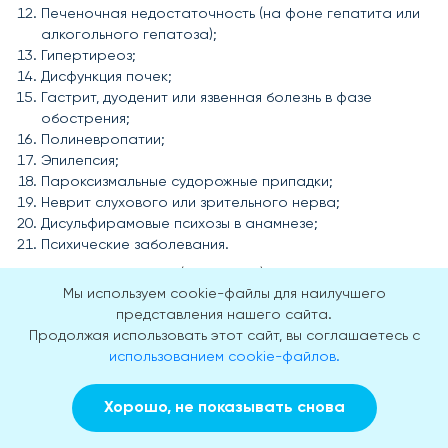
Печеночная недостаточность (на фоне гепатита или
алкогольного гепатоза);
Гипертиреоз;
Дисфункция почек;
Гастрит, дуоденит или язвенная болезнь в фазе
обострения;
Полиневропатии;
Эпилепсия;
Пароксизмальные судорожные припадки;
Неврит слухового или зрительного нерва;
Дисульфирамовые психозы в анамнезе;
Психические заболевания.
К числу относительных (временных) противопоказаний
Мы используем cookie-файлы для наилучшего
относятся период гестации и грудного вскармливания и
представления нашего сайта.
воспалительные заболевания органов ЖКТ в стадии
Продолжая использовать этот сайт, вы соглашаетесь с
ремиссии. Медикаментозное кодирование от алкоголя не
использованием cookie-файлов.
проводится пациентам младше 18 лет.
После введения препарата на основе дисульфирама
Хорошо, не показывать снова
возможны побочные эффекты — кратковременное
Заказать звонок
Вызвать врача на дом
повышение температуры до субфебрильных значений и