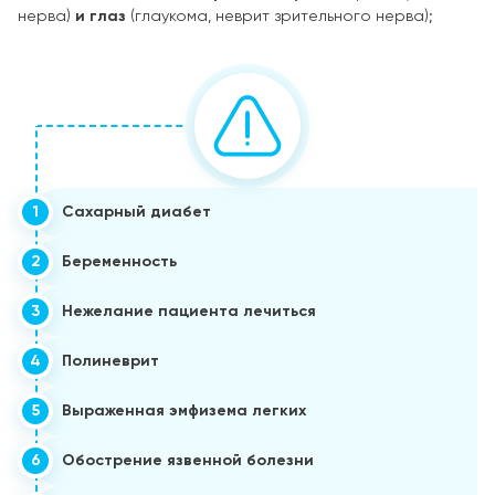
нерва)
и глаз
(глаукома, неврит зрительного нерва);
1
Сахарный диабет
2
Беременность
3
Нежелание пациента лечиться
4
Полиневрит
5
Выраженная эмфизема легких
6
Обострение язвенной болезни