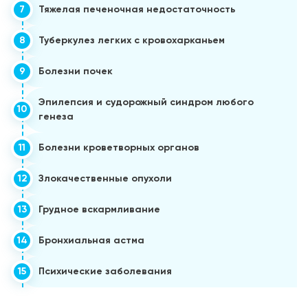
7
Тяжелая печеночная недостаточность
8
Туберкулез легких с кровохарканьем
9
Болезни почек
Эпилепсия и судорожный синдром любого
10
генеза
11
Болезни кроветворных органов
12
Злокачественные опухоли
13
Грудное вскармливание
14
Бронхиальная астма
15
Психические заболевания