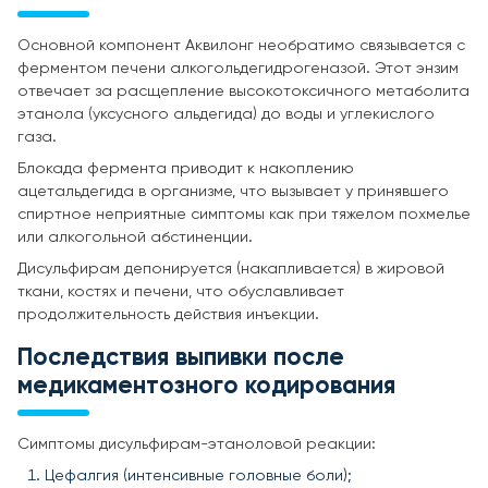
Основной компонент Аквилонг необратимо связывается с
ферментом печени алкогольдегидрогеназой. Этот энзим
отвечает за расщепление высокотоксичного метаболита
этанола (уксусного альдегида) до воды и углекислого
газа.
Блокада фермента приводит к накоплению
ацетальдегида в организме, что вызывает у принявшего
спиртное неприятные симптомы как при тяжелом похмелье
или алкогольной абстиненции.
Дисульфирам депонируется (накапливается) в жировой
ткани, костях и печени, что обуславливает
продолжительность действия инъекции.
Последствия выпивки после
медикаментозного кодирования
Симптомы дисульфирам-этаноловой реакции:
Цефалгия (интенсивные головные боли);