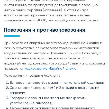
абстиненцию, то проводится детоксикация с помощью
инфузионной терапии (капельниц). В стационаре
дополнительно применяются аппаратные методы
очищения крови — ВЛОК, гемосорбция и плазмаферез.
Показания и противопоказания
При отказе от спиртных напитков кодирование Аквилонг
можно сочетать с психотерапевтическими методиками —
воздействием по методам Довженко, Шичко и Рожнова, а
также якорным или эриксоновским гипнозом. Этот
надежный метод комплексного воздействия на алкоголика
называется
кодирование «Двойной блок»
.
Показания к инъекциям Аквилонг:
Бытовое пьянство без развития алкогольной аддикции;
Хронический алкоголизм 1 и 2 стадии с длительными
запоями;
Твердое и осознанное желание прекратить
употребление алкоголя;
Окончание срока действия ранее проведенного