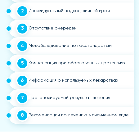
2
Индивидуальный подход, личный врач
3
Отсутствие очередей
4
Медобследование по госстандартам
5
Компенсация при обоснованных претензиях
6
Информация о используемых лекарствах
7
Прогонозируемый результат лечения
8
Рекомендации по лечению в письменном виде