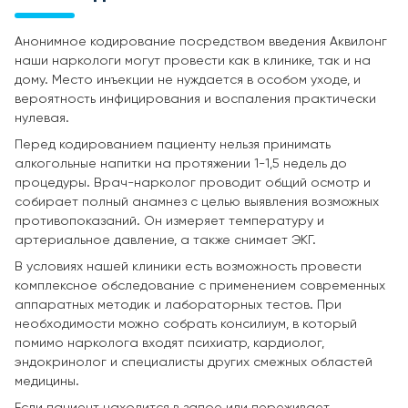
Анонимное кодирование посредством введения Аквилонг
наши наркологи могут провести как в клинике, так и на
дому. Место инъекции не нуждается в особом уходе, и
вероятность инфицирования и воспаления практически
нулевая.
Перед кодированием пациенту нельзя принимать
алкогольные напитки на протяжении 1-1,5 недель до
процедуры. Врач-нарколог проводит общий осмотр и
собирает полный анамнез с целью выявления возможных
противопоказаний. Он измеряет температуру и
артериальное давление, а также снимает ЭКГ.
В условиях нашей клиники есть возможность провести
комплексное обследование с применением современных
аппаратных методик и лабораторных тестов. При
необходимости можно собрать консилиум, в который
помимо нарколога входят психиатр, кардиолог,
эндокринолог и специалисты других смежных областей
медицины.
Если пациент находится в запое или переживает