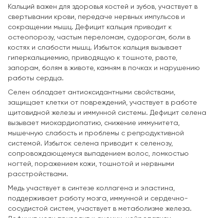
Кальций важен для здоровья костей и зубов, участвует в
свертывании крови, передаче нервных импульсов и
сокращении мышц. Дефицит кальция приводит к
остеопорозу, частым переломам, судорогам, боли в
костях и слабости мышц. Избыток кальция вызывает
гиперкальциемию, приводящую к тошноте, рвоте,
запорам, болям в животе, камням в почках и нарушению
работы сердца.
Селен обладает антиоксидантными свойствами,
защищает клетки от повреждений, участвует в работе
щитовидной железы и иммунной системы. Дефицит селена
вызывает миокардиопатию, снижение иммунитета,
мышечную слабость и проблемы с репродуктивной
системой. Избыток селена приводит к селенозу,
сопровождающемуся выпадением волос, ломкостью
ногтей, поражением кожи, тошнотой и нервными
расстройствами.
Медь участвует в синтезе коллагена и эластина,
поддерживает работу мозга, иммунной и сердечно-
сосудистой систем, участвует в метаболизме железа.