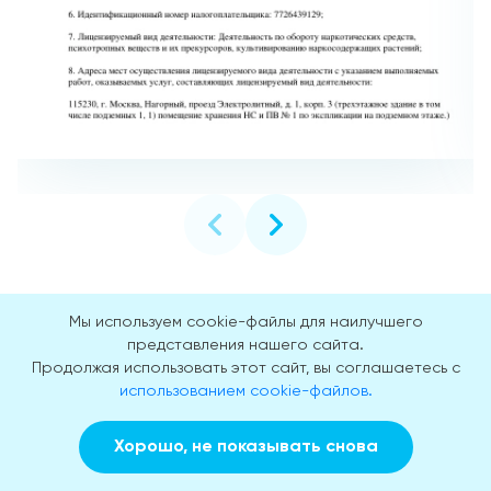
Мы используем cookie-файлы для наилучшего
Процесс проведения анализа
представления нашего сайта.
Продолжая использовать этот сайт, вы соглашаетесь с
использованием cookie-файлов.
Перед процедурой медсестра проверяет данные
пациента и объясняет этапы процедуры, чтобы
Хорошо, не показывать снова
минимизировать стресс и обеспечить комфорт. Пациент
Заказать звонок
Вызвать врача на дом
садится в удобное кресло, расслабляется, кладет руку на