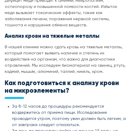
Дефицит меди приводит к анемии, нейропатиям,
остеопорозу и повышенной ломкости костей. Избыток
меди вызывает токсические эффекты, такие как
заболевания печени, поражения нервной системы,
тошнота и нарушения обмена веществ.
Анализ крови на тяжелые металлы
В нашей клинике можно сдать кровь на тяжелые металлы,
который помогает выявить наличие и степень их
воздействия на организм, что важно для диагностики
отравлений. Мы исследуем биоматериал на свинец, ртуть,
кадмий, мышьяк, алюминий, таллий, никель, хром.
Как подготовиться к
анализу крови
на микроэлементы
?
За 8-12 часов до процедуры рекомендуется
воздержитесь от приема пищи. Исследование
проводится утром, поэтому ужин должен быть легким, а
от завтрака следует отказаться.
За день до процедуры пейте не меньше 1,5 воды, но