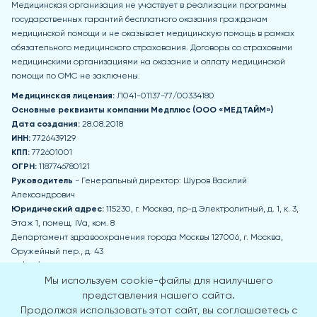
Медицинская организация не участвует в реализации программы
государственных гарантий бесплатного оказания гражданам
медицинской помощи и не оказывает медицинскую помощь в рамках
обязательного медицинского страхования. Договоры со страховыми
медицинскими организациями на оказание и оплату медицинской
помощи по ОМС не заключены.
Медицинская лицензия:
Л041-01137-77/00334180
Основные реквизиты компании Медпл
юс (ООО «МЕДТАЙМ»)
Дата создания:
28.08.2018
ИНН:
7726439129
КПП:
772601001
ОГРН:
1187746780121
Руководитель
- Генеральный директор: Шуров Василий
Александрович
Юридический адрес:
115230, г. Москва, пр-д Электролитный, д. 1, к. 3,
Этаж 1, помещ. IVа, ком. 8
Департамент здравоохранения города Москвы 127006, г. Москва,
Оружейный пер., д. 43
+7 (495) 777-77-77
zdrav@mos.ru
Мы используем cookie-файлы для наилучшего
Пн-Чт: 8:00-17:00 Пт: 8:00-15:45 Обед: 12:30-13:15 Сб, Вс - выходные дни
представления нашего сайта.
Продолжая использовать этот сайт, вы соглашаетесь с