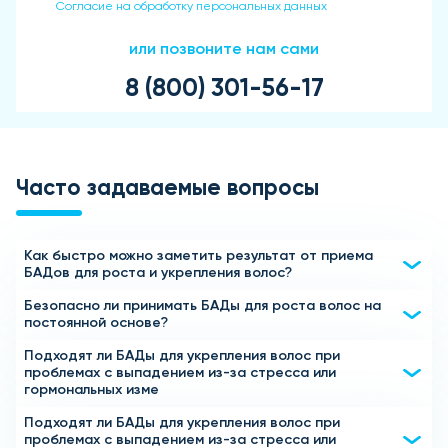
Согласие на обработку персональных данных
или позвоните нам сами
8 (800) 301-56-17
Часто задаваемые вопросы
Как быстро можно заметить результат от приема
БАДов для роста и укрепления волос?
Безопасно ли принимать БАДы для роста волос на
Эффект от приема БАДов для волос обычно становится
постоянной основе?
заметен через 4-6 недель. Волосы начинают меньше
выпадать, приобретают здоровый блеск и становятся
Подходят ли БАДы для укрепления волос при
Да, большинство БАДов для укрепления волос содержат
более густыми и крепкими. Для максимального
проблемах с выпадением из-за стресса или
натуральные компоненты, витамины и микроэлементы,
гормональных изме
результата рекомендуется пройти полный курс,
необходимые для здоровья волос. Тем не менее, перед
указанный производителем.
длительным приемом рекомендуется
Подходят ли БАДы для укрепления волос при
Да, многие БАДы для волос содержат витамины группы B,
проблемах с выпадением из-за стресса или
проконсультироваться с врачом или трихологом для
железо, цинк и другие элементы, которые поддерживают