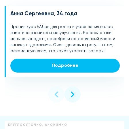
Анна Сергеевна, 34 года
Ольга Петровна, 41 год
Екатерина Михайловна, 29 лет
Пропив курс БАДов для роста и укрепления волос,
Долго искала средство для укрепления волос, и эти
После стресса сильно выпадали волосы, но БАДы
заметила значительные улучшения. Волосы стали
БАДы отлично помогли! Волосы стали гуще, меньше
помогли справиться с этой проблемой. Волосы
меньше выпадать, приобрели естественный блеск и
выпадают и выглядят гораздо лучше. Прекрасный
стали крепкими, мягкими и послушными, рост заметно
выглядят здоровыми. Очень довольна результатом,
результат за доступную цену.
ускорился. Уже порекомендовала подругам!
рекомендую всем, кто хочет укрепить волосы!
Подробнее
Подробнее
Подробнее
КРУГЛОСУТОЧНО, АНОНИМНО