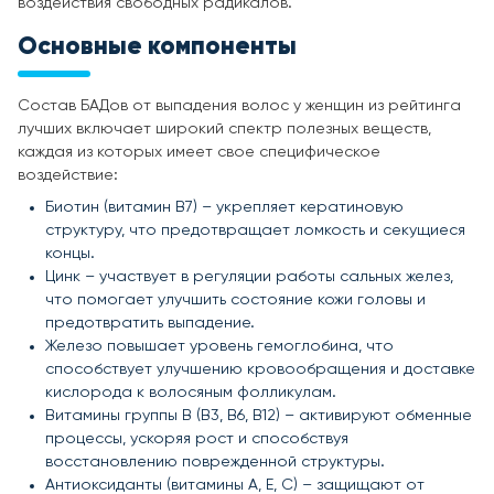
воздействия свободных радикалов.
Основные компоненты
Состав БАДов от выпадения волос у женщин из рейтинга
лучших включает широкий спектр полезных веществ,
каждая из которых имеет свое специфическое
воздействие:
Биотин (витамин B7) – укрепляет кератиновую
структуру, что предотвращает ломкость и секущиеся
концы.
Цинк – участвует в регуляции работы сальных желез,
что помогает улучшить состояние кожи головы и
предотвратить выпадение.
Железо повышает уровень гемоглобина, что
способствует улучшению кровообращения и доставке
кислорода к волосяным фолликулам.
Витамины группы B (B3, B6, B12) – активируют обменные
процессы, ускоряя рост и способствуя
восстановлению поврежденной структуры.
Антиоксиданты (витамины A, E, C) – защищают от