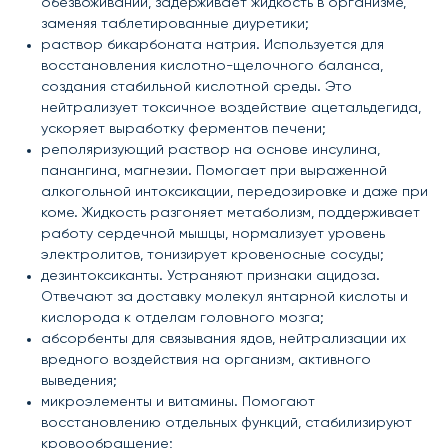
обезвоживании, задерживает жидкость в организме,
заменяя таблетированные диуретики;
раствор бикарбоната натрия. Используется для
восстановления кислотно-щелочного баланса,
создания стабильной кислотной среды. Это
нейтрализует токсичное воздействие ацетальдегида,
ускоряет выработку ферментов печени;
реполяризующий раствор на основе инсулина,
панангина, магнезии. Помогает при выраженной
алкогольной интоксикации, передозировке и даже при
коме. Жидкость разгоняет метаболизм, поддерживает
работу сердечной мышцы, нормализует уровень
электролитов, тонизирует кровеносные сосуды;
дезинтоксиканты. Устраняют признаки ацидоза.
Отвечают за доставку молекул янтарной кислоты и
кислорода к отделам головного мозга;
абсорбенты для связывания ядов, нейтрализации их
вредного воздействия на организм, активного
выведения;
микроэлементы и витамины. Помогают
восстановлению отдельных функций, стабилизируют
кровообращение;