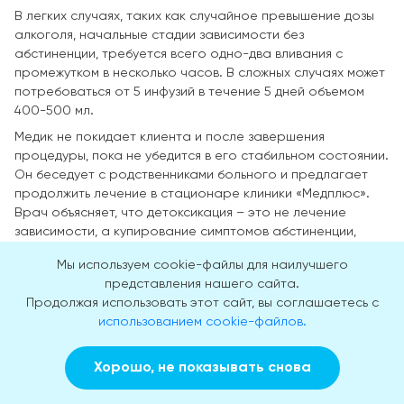
В легких случаях, таких как случайное превышение дозы
алкоголя, начальные стадии зависимости без
абстиненции, требуется всего одно-два вливания с
промежутком в несколько часов. В сложных случаях может
потребоваться от 5 инфузий в течение 5 дней объемом
400-500 мл.
Медик не покидает клиента и после завершения
процедуры, пока не убедится в его стабильном состоянии.
Он беседует с родственниками больного и предлагает
продолжить лечение в стационаре клиники «Медплюс».
Врач объясняет, что детоксикация – это не лечение
зависимости, а купирование симптомов абстиненции,
изгнание токсинов. Тяга не снимается, и завтра алкоголик
Мы используем cookie-файлы для наилучшего
или наркоман снова примется за старое.
представления нашего сайта.
Уходя, нарколог оставляет таблетки для
Продолжая использовать этот сайт, вы соглашаетесь с
поддерживающего лечения на 3 дня и визитку с номером
использованием cookie-файлов.
Полезные курсы
телефона.
Противопоказания к капельнице на
Хорошо, не показывать снова
Заказать звонок
Вызвать врача на дом
дому