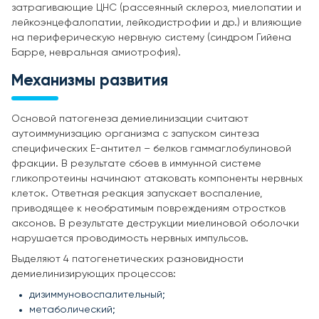
затрагивающие ЦНС (рассеянный склероз, миелопатии и
лейкоэнцефалопатии, лейкодистрофии и др.) и влияющие
на периферическую нервную систему (синдром Гийена
Барре, невральная амиотрофия).
Механизмы развития
Основой патогенеза демиелинизации считают
аутоиммунизацию организма с запуском синтеза
специфических Е-антител – белков гаммаглобулиновой
фракции. В результате сбоев в иммунной системе
гликопротеины начинают атаковать компоненты нервных
клеток. Ответная реакция запускает воспаление,
приводящее к необратимым повреждениям отростков
аксонов. В результате деструкции миелиновой оболочки
нарушается проводимость нервных импульсов.
Выделяют 4 патогенетических разновидности
демиелинизирующих процессов:
дизиммуновоспалительный;
метаболический;