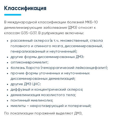
Классификация
В международной классификации болезней МКБ-10
демиелинизирующие заболевания (ДМЗ) относят к
классам G35-G37. В рубрикацию включены:
рассеянный склероз (в т.ч. множественный, ствола
головного и спинного мозга, диссеминированный,
генерализованный и неуточненный);
другие формы диссеминированных ДМЗ:
оптиконевромиелит;
болезнь Харста (геморрагический лейкоэнцефалит);
прочие формы уточненных и неуточненных
диссеминированных демиелизаций;
другие ДМЗ ЦНС:
диффузный и концентрический склероз;
демиелинизация мозолистого тела;
понтинный миелинолиз;
миелиты – некротизирующий и поперечный;
По локализации поражений выделяют ДМЗ,