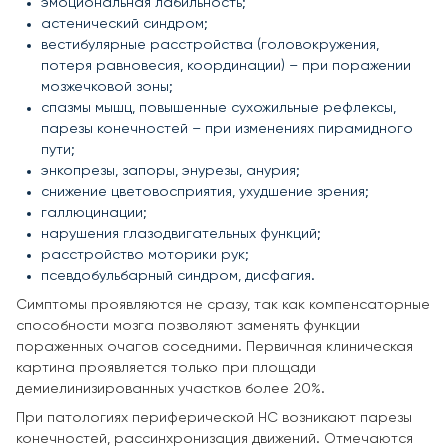
эмоциональная лабильность;
астенический синдром;
вестибулярные расстройства (головокружения,
потеря равновесия, координации) – при поражении
мозжечковой зоны;
спазмы мышц, повышенные сухожильные рефлексы,
парезы конечностей – при изменениях пирамидного
пути;
энкопрезы, запоры, энурезы, анурия;
снижение цветовосприятия, ухудшение зрения;
галлюцинации;
нарушения глазодвигательных функций;
расстройство моторики рук;
псевдобульбарный синдром, дисфагия.
Симптомы проявляются не сразу, так как компенсаторные
способности мозга позволяют заменять функции
пораженных очагов соседними. Первичная клиническая
картина проявляется только при площади
демиелинизированных участков более 20%.
При патологиях периферической НС возникают парезы
конечностей, рассинхронизация движений. Отмечаются