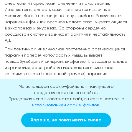
анестезии и парестезии, онемения и покалывания.
Изменяется влажность кожи. Появляются мышечные
миалгии, боли в пояснице по типу люмбаго. Развиваются
нарушения функций органов малого таза, выражающиеся
в энкопрезах и энурезах. Со стороны сердечно-
сосудистой системы возникает аритмия и нестабильность
АД.
При понтинном миелинолизе постепенно развивающийся
паралич поперечнополосатых мышц вызывает
псевдобульбарный синдром, дисфагию. Глазодвигательные
и зрачковые расстройства выражаются в симптоме
кошачьего глаза («понтинный зрачок») параличе
горизонтольного взора, нарушениях функций отводящих
нервов.
Мы используем cookie-файлы для наилучшего
представления нашего сайта.
Рассеянный склероз
Продолжая использовать этот сайт, вы соглашаетесь с
использованием cookie-файлов.
Самым распространенным среди ДМЗ является
рассеянный склероз – прогрессирующая патология
Хорошо, не показывать снова
Заказать звонок
Вызвать врача на дом
центральной нервной системы, протекающая в