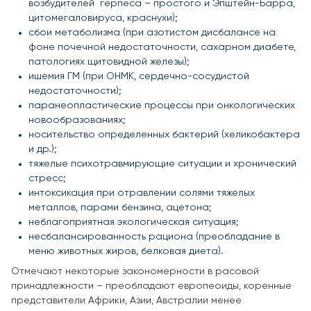
возбудителей герпеса – простого и Эпштейн-Барра,
цитомегаловируса, краснухи);
сбои метаболизма (при азотистом дисбалансе на
фоне почечной недостаточности, сахарном диабете,
патологиях щитовидной железы);
ишемия ГМ (при ОНМК, сердечно-сосудистой
недостаточности);
паранеопластические процессы при онкологических
новообразованиях;
носительство определенных бактерий (хеликобактера
и др.);
тяжелые психотравмирующие ситуации и хронический
стресс;
интоксикация при отравлении солями тяжелых
металлов, парами бензина, ацетона;
неблагоприятная экологическая ситуация;
несбалансированность рациона (преобладание в
меню животных жиров, белковая диета).
Отмечают некоторые закономерности в расовой
принадлежности – преобладают европеоиды, коренные
представители Африки, Азии, Австралии менее