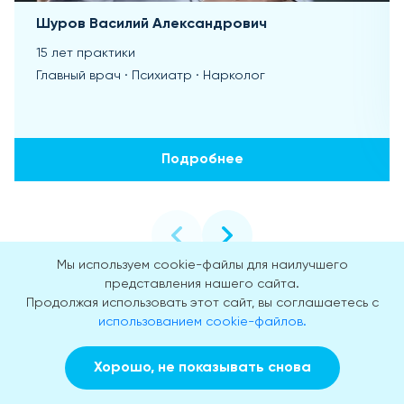
Шуров Василий Александрович
15 лет практики
Главный врач · Психиатр · Нарколог
Подробнее
Мы используем cookie-файлы для наилучшего
представления нашего сайта.
Продолжая использовать этот сайт, вы соглашаетесь с
использованием cookie-файлов.
Лицензии
Хорошо, не показывать снова
Заказать звонок
Вызвать врача на дом
Медицинская лицензия Л041-01137-77/00334180. Мы
работаем легально и абсолютно прозрачно.