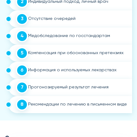
2
Индивидуальный подход, личный врач
3
Отсутствие очередей
4
Медобследование по госстандартам
5
Компенсация при обоснованных претензиях
6
Информация о используемых лекарствах
7
Прогонозируемый результат лечения
8
Рекомендации по лечению в письменном виде