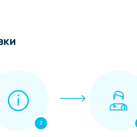
вки
2