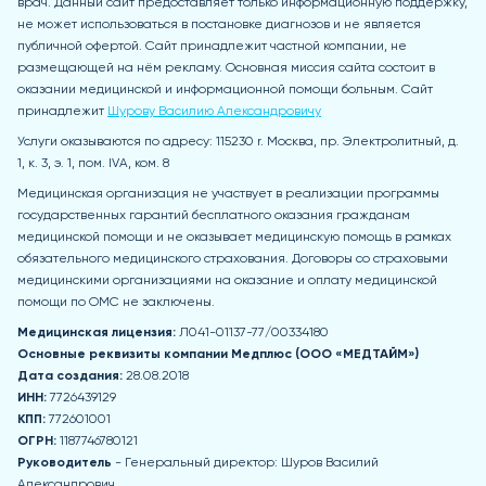
врач. Данный сайт предоставляет только информационную поддержку,
не может использоваться в постановке диагнозов и не является
публичной офертой. Сайт принадлежит частной компании, не
размещающей на нём рекламу. Основная миссия сайта состоит в
оказании медицинской и информационной помощи больным. Сайт
принадлежит
Шурову Василию Александровичу
Услуги оказываются по адресу: 115230 r. Москва, пр. Электролитный, д.
1, к. 3, э. 1, пом. IVA, ком. 8
Медицинская организация не участвует в реализации программы
государственных гарантий бесплатного оказания гражданам
медицинской помощи и не оказывает медицинскую помощь в рамках
обязательного медицинского страхования. Договоры со страховыми
медицинскими организациями на оказание и оплату медицинской
помощи по ОМС не заключены.
Медицинская лицензия:
Л041-01137-77/00334180
Основные реквизиты компании Медпл
юс (ООО «МЕДТАЙМ»)
Дата создания:
28.08.2018
ИНН:
7726439129
КПП:
772601001
ОГРН:
1187746780121
Руководитель
- Генеральный директор: Шуров Василий
Александрович