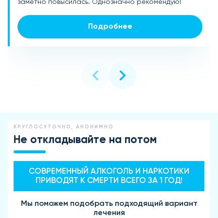
заметно повысилась. Однозначно рекомендую!
спасибо производителям!
доступная цена стали приятным бонусом!
Подробнее
Подробнее
Подробнее
КРУГЛОСУТОЧНО, АНОНИМНО
Не откладывайте на потом
СОВРЕМЕННЫЙ АЛКОГОЛЬ И НАРКОТИКИ
ПРИВОДЯТ К СМЕРТИ ВСЕГО ЗА 1 ГОД!
Мы поможем подобрать подходящий вариант
лечения