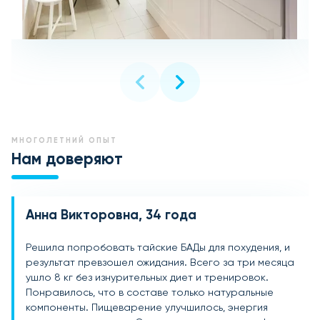
МНОГОЛЕТНИЙ ОПЫТ
Нам доверяют
Анна Викторовна, 34 года
Игорь Сергеевич, 41 год
Мария Александровна, 29 лет
Решила попробовать тайские БАДы для похудения, и
Сидячий образ жизни и перекусы на бегу привели к
После беременности никак не могла вернуться в
результат превзошел ожидания. Всего за три месяца
набору веса, и я решил обратиться к проверенным
форму. Подруга посоветовала тайские БАДы для
ушло 8 кг без изнурительных диет и тренировок.
средствам. БАДы из Таиланда помогли наладить
похудения, и я осталась в восторге! Вес снизился на
Понравилось, что в составе только натуральные
обмен веществ, вес начал уходить уже через месяц.
6 кг за два месяца, самочувствие улучшилось,
компоненты. Пищеварение улучшилось, энергия
За четыре месяца минус 10 кг. Отличный результат,
исчезла тяжесть после еды. Натуральный состав и