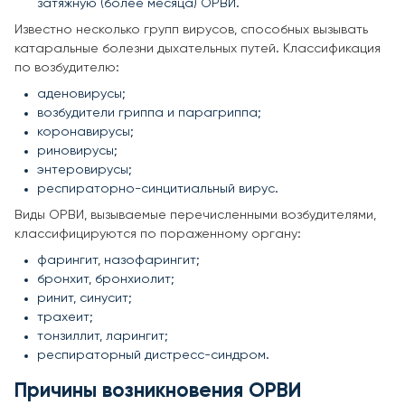
затяжную (более месяца) ОРВИ.
Известно несколько групп вирусов, способных вызывать
катаральные болезни дыхательных путей. Классификация
по возбудителю:
аденовирусы;
возбудители гриппа и парагриппа;
коронавирусы;
риновирусы;
энтеровирусы;
респираторно-синцитиальный вирус.
Виды ОРВИ, вызываемые перечисленными возбудителями,
классифицируются по пораженному органу:
фарингит, назофарингит;
бронхит, бронхиолит;
ринит, синусит;
трахеит;
тонзиллит, ларингит;
респираторный дистресс-синдром.
Причины возникновения ОРВИ