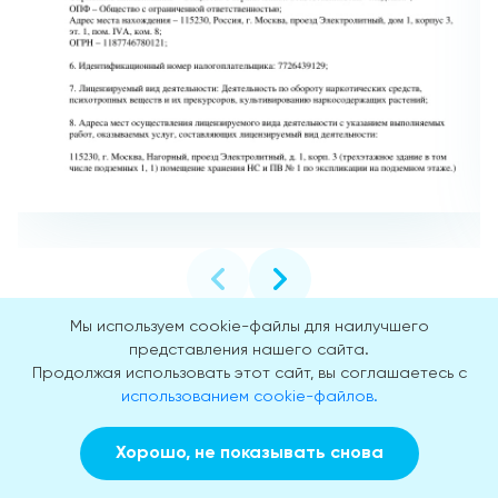
Мы используем cookie-файлы для наилучшего
представления нашего сайта.
Продолжая использовать этот сайт, вы соглашаетесь с
использованием cookie-файлов.
Хотя УЗИ легких не всегда является первичным методом
диагностики для всех заболеваний органов дыхания, оно
может быть полезным дополнительным инструментом при
Хорошо, не показывать снова
выявлении и оценке различных патологий органа.
Заказать звонок
Вызвать врача на дом
Процедура помогает врачам поставить предварительный