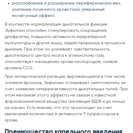
расслабление и расширение периферических вен,
усиление почечного кровотока, умеренный
мочегонный эффект.
В контексте нормализации дыхательной функции
Эуфиллин способен стимулировать сокращения
диафрагмы, повышать активность межреберной
мускулатуры и других мышц, задействованных в процессе
дыхания. При этом он усиливает чувствительность
дыхательного центра мозга к углекислому газу,
способствует насыщению крови кислородом, снижая
уровень СО2.
При аллергической реакции, выражающейся в том числе
спазмом бронхов, Эуфиллин сглаживает симптоматику за
счет снижения гиперреактивности дыхательных путей. При
этом механизм этого эффекта не связан с известной
фармакокинетикой вещества (ингибиция ФДЭ) и до конца
не изучен. Есть мнение, что это происходит за счет
увеличения количества и активности Т-супрессоров в
крови.
Преимущества капельного введения