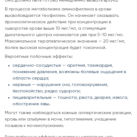
она должна быть готова немедленно вызвать врача.
В процессе метаболизма аминофиллина в крови
высвобождается теофиллин. Он начинает оказывать
бронхолитическое действие при концентрации в
сыворотке крови выше 10 мкг/мл, а стимуляция
дыхательного центра начинается уже при 5-10 мкг/мл.
Максимальное терапевтическое значение — 20 мкг/мл,
более высокая концентрация будет токсичной.
Вероятные побочные эффекты:
сердечно-сосудистые — аритмия, тахикардия,
понижение давления, возможны болевые ощущения в
области сердца;
нервные — нарушения сна, головокружения,
беспокойство, редко судороги;
пищеварительные — тошнота, рвота, диарея, изжога,
обострение язвы.
Могут также наблюдаться кожные аллергические реакции,
кровь или альбумин в моче, гипогликемия, учащение
позывов к мочеиспусканию.
Если побочные эффекты выражены настолько, что